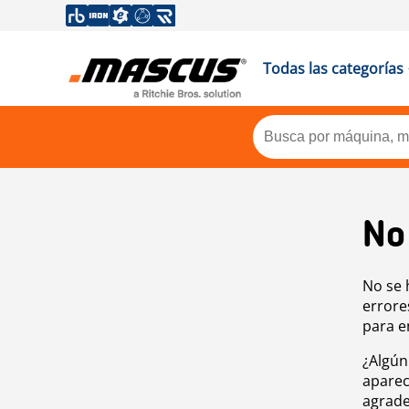
Todas las categorías
No
No se 
errore
para e
¿Algún
aparec
agrade