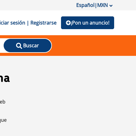
Español
|
MXN
iciar sesión | Registrarse
¡Pon un anuncio!
Buscar
na
web
que