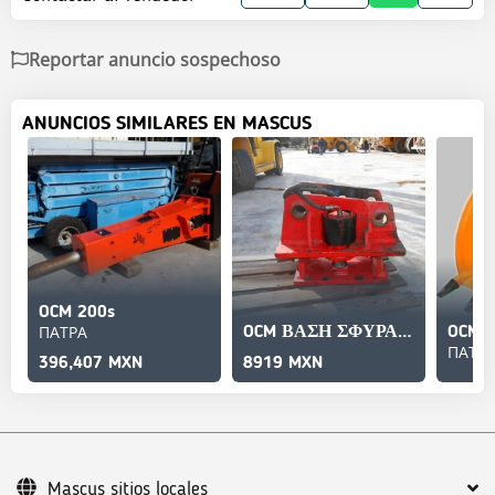
Reportar anuncio sospechoso
ANUNCIOS SIMILARES EN MASCUS
OCM 200s
ΠΑΤΡΑ
OCM ΒΑΣΗ ΣΦΥΡΑΣ ΓΙΑ OCM 55, OCM 100
OCM 
ΠΑΤΡ
396,407 MXN
8919 MXN
Mascus sitios locales