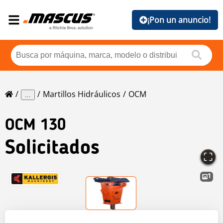
¡Pon un anuncio!
Martillos Hidráulicos
OCM
...
OCM
130
Solicitados
1