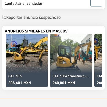
Contactar al vendedor
Reportar anuncio sospechoso
ANUNCIOS SIMILARES EN MASCUS
CAT 303
CAT 303/3tons/mini/Reliable quality/durable
206,401 MXN
240,801 MXN
240,8