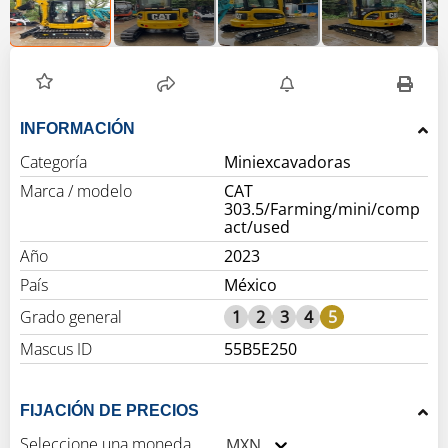
INFORMACIÓN
Categoría
Miniexcavadoras
Marca / modelo
CAT
303.5/Farming/mini/comp
act/used
Año
2023
País
México
Grado general
1
2
3
4
5
Mascus ID
55B5E250
FIJACIÓN DE PRECIOS
Seleccione una moneda
MXN