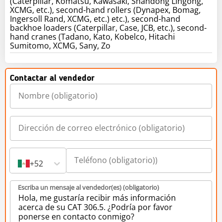
(Caterpillar, Komatsu, Kawasaki, Shandong Lingong,
XCMG, etc.), second-hand rollers (Dynapex, Bomag,
Ingersoll Rand, XCMG, etc.) etc.), second-hand
backhoe loaders (Caterpillar, Case, JCB, etc.), second-
hand cranes (Tadano, Kato, Kobelco, Hitachi
Sumitomo, XCMG, Sany, Zo
Contactar al vendedor
+52
Escriba un mensaje al vendedor(es) (obligatorio)