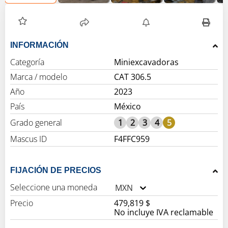
INFORMACIÓN
Categoría
Miniexcavadoras
Marca / modelo
CAT 306.5
Año
2023
País
México
Grado general
1
2
3
4
5
Mascus ID
F4FFC959
FIJACIÓN DE PRECIOS
Seleccione una moneda
MXN
Precio
479,819 $
No incluye IVA reclamable