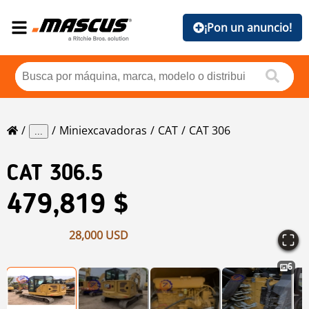
¡Pon un anuncio!
Miniexcavadoras
CAT
CAT 306
...
CAT
306.5
479,819 $
28,000 USD
6