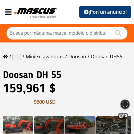
¡Pon un anuncio!
Miniexcavadoras
Doosan
Doosan DH55
...
Doosan
DH 55
159,961 $
9300 USD
10