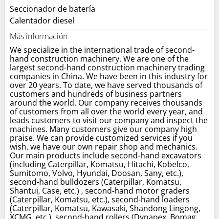
Seccionador de batería
Calentador diesel
Más información
We specialize in the international trade of second-
hand construction machinery. We are one of the
largest second-hand construction machinery trading
companies in China. We have been in this industry for
over 20 years. To date, we have served thousands of
customers and hundreds of business partners
around the world. Our company receives thousands
of customers from all over the world every year, and
leads customers to visit our company and inspect the
machines. Many customers give our company high
praise. We can provide customized services if you
wish, we have our own repair shop and mechanics.
Our main products include second-hand excavators
(including Caterpillar, Komatsu, Hitachi, Kobelco,
Sumitomo, Volvo, Hyundai, Doosan, Sany, etc.),
second-hand bulldozers (Caterpillar, Komatsu,
Shantui, Case, etc.) , second-hand motor graders
(Caterpillar, Komatsu, etc.), second-hand loaders
(Caterpillar, Komatsu, Kawasaki, Shandong Lingong,
XCMG, etc.), second-hand rollers (Dynapex, Bomag,