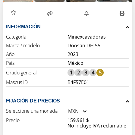
INFORMACIÓN
Categoría
Miniexcavadoras
Marca / modelo
Doosan DH 55
Año
2023
País
México
Grado general
1
2
3
4
5
Mascus ID
B4F57E01
FIJACIÓN DE PRECIOS
Seleccione una moneda
MXN
Precio
159,961 $
No incluye IVA reclamable