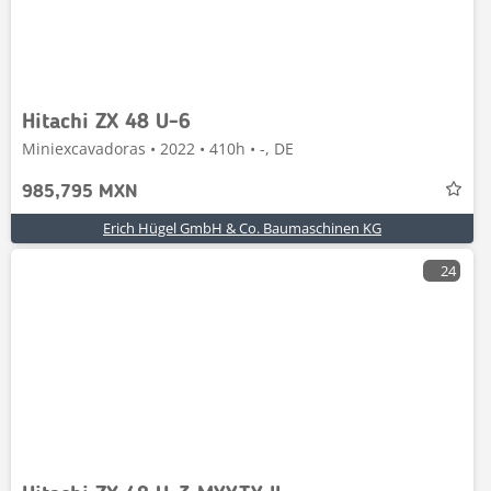
Hitachi ZX 48 U-6
Miniexcavadoras • 2022 • 410h • -, DE
985,795 MXN
Erich Hügel GmbH & Co. Baumaschinen KG
24