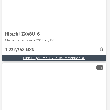
Hitachi ZX48U-6
Miniexcavadoras • 2023 • -, DE
1,232,742 MXN
Erich Hügel GmbH & Co. Baumaschinen KG
1