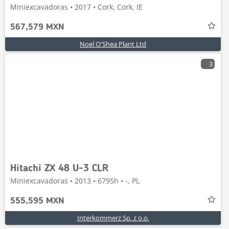
Miniexcavadoras • 2017 • Cork, Cork, IE
567,579 MXN
Noel O'Shea Plant Ltd
3
Hitachi ZX 48 U-3 CLR
Miniexcavadoras • 2013 • 6795h • -, PL
555,595 MXN
Interkommerz Sp. z o.o.