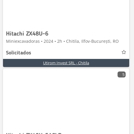
Hitachi ZX48U-6
Miniexcavadoras • 2024 • 2h • Chitila, Ilfov-București, RO
Solicitados
Utirom Invest SRL - Chitila
5