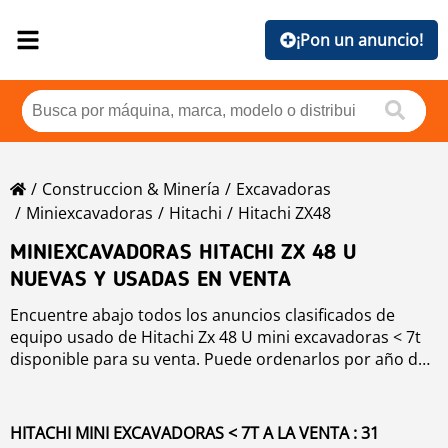
¡Pon un anuncio!
Construccion & Minería
Excavadoras
Miniexcavadoras
Hitachi
Hitachi ZX48
MINIEXCAVADORAS HITACHI ZX 48 U
NUEVAS Y USADAS EN VENTA
Encuentre abajo todos los anuncios clasificados de
equipo usado de Hitachi Zx 48 U mini excavadoras < 7t
disponible para su venta. Puede ordenarlos por año de
producción, precio, horas de uso o país. Para mejorar
su búsqueda, puede utilizar la herramienta de
navegación de la izquierda.
HITACHI MINI EXCAVADORAS < 7T A LA VENTA : 31