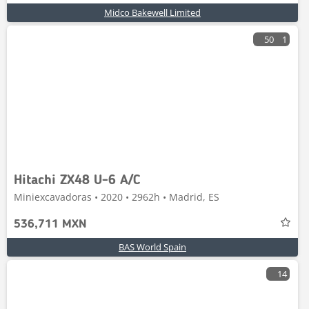
Midco Bakewell Limited
50
1
Hitachi ZX48 U-6 A/C
Miniexcavadoras • 2020 • 2962h • Madrid, ES
536,711 MXN
BAS World Spain
14