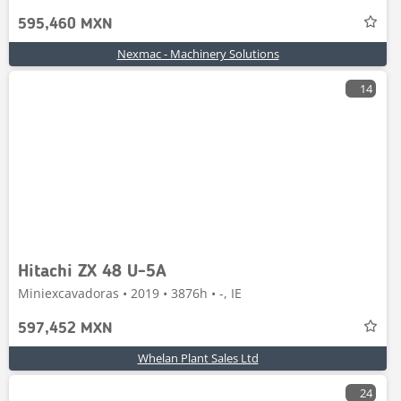
595,460 MXN
Nexmac - Machinery Solutions
14
Hitachi ZX 48 U-5A
Miniexcavadoras • 2019 • 3876h • -, IE
597,452 MXN
Whelan Plant Sales Ltd
24