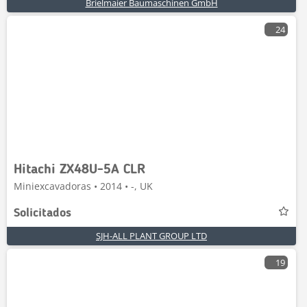
Brielmaier Baumaschinen GmbH
24
Hitachi ZX48U-5A CLR
Miniexcavadoras • 2014 • -, UK
Solicitados
SJH-ALL PLANT GROUP LTD
19