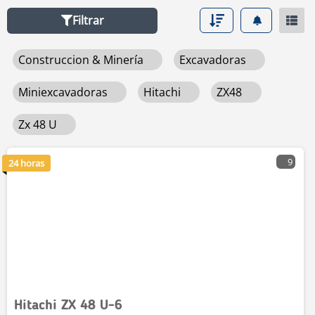
Filtrar
Construccion & Minería
Excavadoras
Miniexcavadoras
Hitachi
ZX48
Zx 48 U
9
24 horas
Hitachi ZX 48 U-6