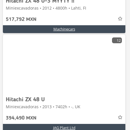
Hitachi ZX 48 U-3 MYYTY !!
Miniexcavadoras • 2012 • 4800h • Lahti, FI
517,792 MXN
Machinecars
12
Hitachi ZX 48 U
Miniexcavadoras • 2013 • 7402h • -, UK
394,490 MXN
JAG Plant Ltd