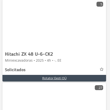
5
Hitachi ZX 48 U-6-CK2
Miniexcavadoras • 2025 • 4h • -, EE
Solicitados
Rotator Eesti OÜ
27