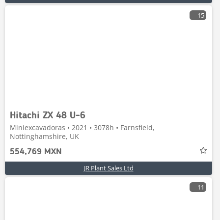
15
Hitachi ZX 48 U-6
Miniexcavadoras • 2021 • 3078h • Farnsfield,
Nottinghamshire, UK
554,769 MXN
JR Plant Sales Ltd
11