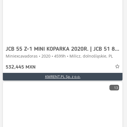
JCB 55 Z-1 MINI KOPARKA 2020R. | JCB 51 8050 8060 8055
Miniexcavadoras • 2020 • 4599h • Milicz, dolnośląskie, PL
532,445 MXN
KMRENT.PL Sp. z o.o.
13