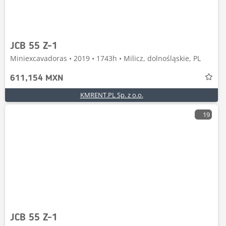
JCB 55 Z-1
Miniexcavadoras • 2019 • 1743h • Milicz, dolnośląskie, PL
611,154 MXN
KMRENT.PL Sp. z o.o.
19
JCB 55 Z-1