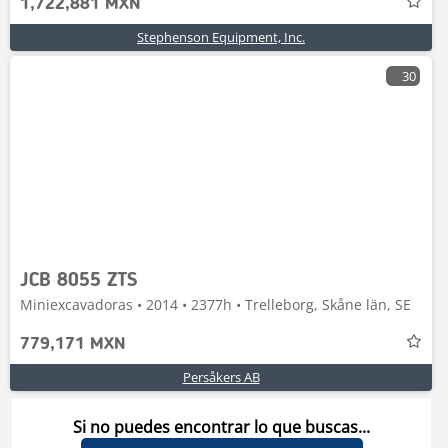
1,722,881 MXN
Stephenson Equipment, Inc.
30
JCB 8055 ZTS
Miniexcavadoras • 2014 • 2377h • Trelleborg, Skåne län, SE
779,171 MXN
Persåkers AB
Si no puedes encontrar lo que buscas...