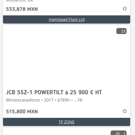
533,878 MXN
Hamstead Plant Ltd
23
JCB 55Z-1 POWERTILT à 25 900 € HT
Miniexcavadoras • 2017 • 6789h • -, FR
515,800 MXN
TP ZONE
26
1