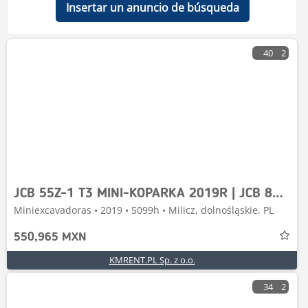
Insertar un anuncio de búsqueda
40
2
JCB 55Z-1 T3 MINI-KOPARKA 2019R | JCB 8030, 8035, 8040
Miniexcavadoras • 2019 • 5099h • Milicz, dolnośląskie, PL
550,965 MXN
KMRENT.PL Sp. z o.o.
34
2