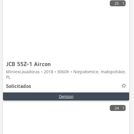
25
1
JCB 55Z-1 Aircon
Miniexcavadoras • 2018 • 3060h • Niepołomice, małopolskie,
PL
Solicitados
Denison
24
1