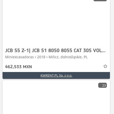
JCB 55 Z-1| JCB 51 8050 8055 CAT 305 VOLVO ECR 48
Miniexcavadoras • 2018 • Milicz, dolnośląskie, PL
462,533 MXN
KMRENT.PL Sp. z o.o.
23