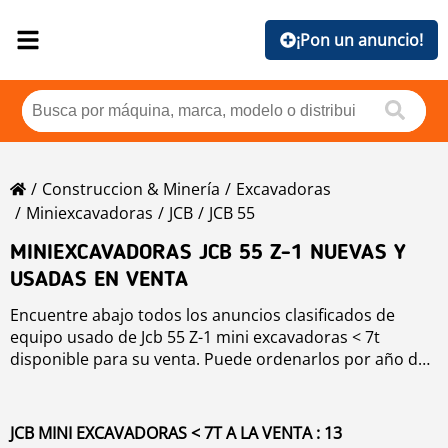
¡Pon un anuncio!
Construccion & Minería
Excavadoras
Miniexcavadoras
JCB
JCB 55
MINIEXCAVADORAS JCB 55 Z-1 NUEVAS Y
USADAS EN VENTA
Encuentre abajo todos los anuncios clasificados de
equipo usado de Jcb 55 Z-1 mini excavadoras < 7t
disponible para su venta. Puede ordenarlos por año de
producción, precio, horas de uso o país. Para mejorar
su búsqueda, puede utilizar la herramienta de
navegación de la izquierda.
JCB MINI EXCAVADORAS < 7T A LA VENTA : 13