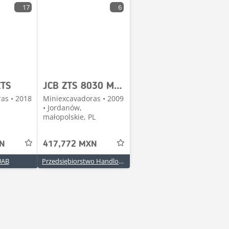
17
6
ZTS
JCB ZTS 8030 Minikoparka
as • 2018
Miniexcavadoras • 2009
• Jordanów,
małopolskie, PL
XN
417,772 MXN
UAB
Przedsiębiorstwo Handlowo-Usługowe IMPORT-EXPORT Jadwiga Solowska