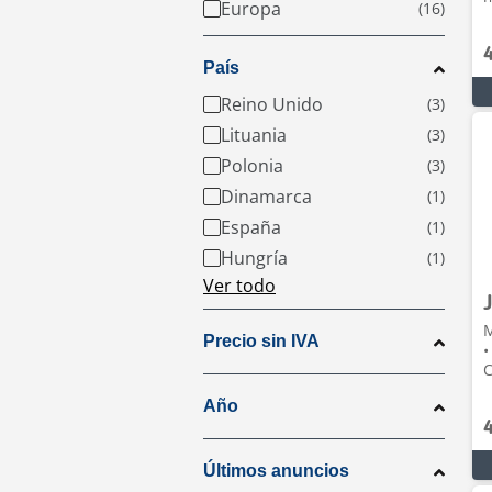
Europa
País
Reino Unido
Lituania
Polonia
Dinamarca
España
Hungría
Ver todo
M
Precio sin IVA
•
C
Año
Últimos anuncios