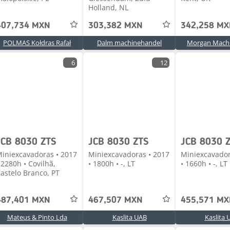
Holland, NL
407,734 MXN
303,382 MXN
342,258 M
POLMAS Kołdras Rafał
Dalm machinehandel
Morgan Machi
6
12
JCB 8030 ZTS
JCB 8030 ZTS
JCB 8030 
iniexcavadoras • 2017
Miniexcavadoras • 2017
Miniexcavador
 2280h • Covilhã,
• 1800h • -, LT
• 1660h • -, LT
astelo Branco, PT
487,401 MXN
467,507 MXN
455,571 M
Mateus & Pinto Lda
Kaslita UAB
Kaslita 