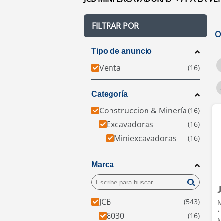
FILTRAR POR
O
Tipo de anuncio
Venta
Categoría
Construccion & Minería
Excavadoras
Miniexcavadoras
Marca
JCB
M
•
8030
M