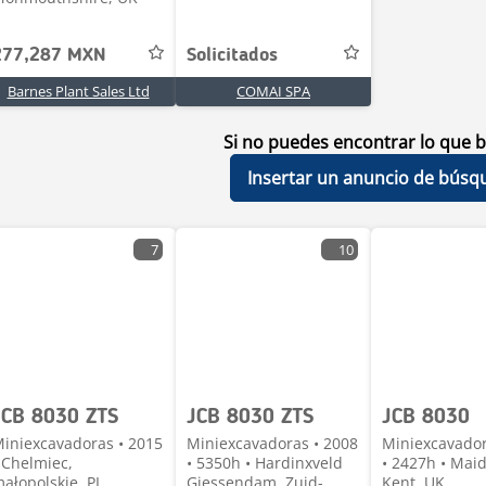
277,287 MXN
Solicitados
Barnes Plant Sales Ltd
COMAI SPA
Si no puedes encontrar lo que b
Insertar un anuncio de búsq
7
10
JCB 8030 ZTS
JCB 8030 ZTS
JCB 8030
iniexcavadoras • 2015
Miniexcavadoras • 2008
Miniexcavador
 Chelmiec,
• 5350h • Hardinxveld
• 2427h • Mai
ałopolskie, PL
Giessendam, Zuid-
Kent, UK