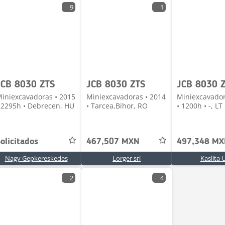
9
1
JCB 8030 ZTS
JCB 8030 ZTS
JCB 8030 
iniexcavadoras • 2015
Miniexcavadoras • 2014
Miniexcavador
 2295h • Debrecen, HU
• Tarcea,Bihor, RO
• 1200h • -, LT
olicitados
467,507 MXN
497,348 M
Nagy Gepkereskedes
Lorger srl
Kaslita 
2
4