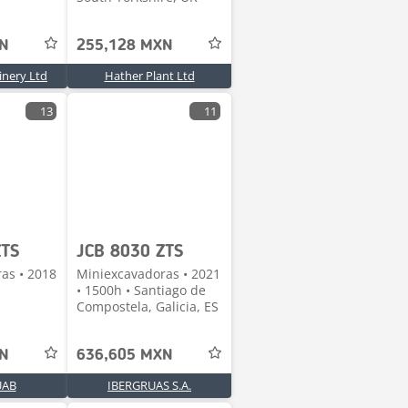
XN
255,128 MXN
nery Ltd
Hather Plant Ltd
13
11
ZTS
JCB 8030 ZTS
as • 2018
Miniexcavadoras • 2021
• 1500h • Santiago de
Compostela, Galicia, ES
XN
636,605 MXN
UAB
IBERGRUAS S.A.