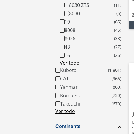
8030 ZTS
8030
19
8008
8026
48
16
Ver todo
Kubota
CAT
Yanmar
Komatsu
Takeuchi
Ver todo
M
Continente
•
m