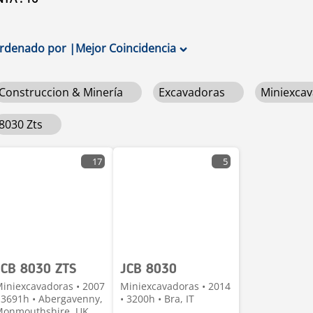
rdenado por
|
Mejor Coincidencia
Construccion & Minería
Excavadoras
Miniexca
8030 Zts
17
5
JCB 8030 ZTS
JCB 8030
iniexcavadoras • 2007
Miniexcavadoras • 2014
 3691h • Abergavenny,
• 3200h • Bra, IT
onmouthshire, UK