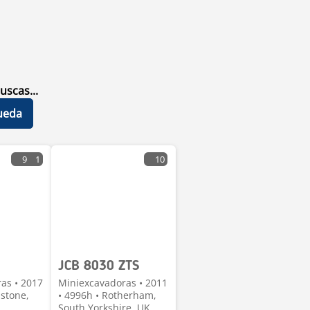
uscas...
ueda
9
1
10
JCB 8030 ZTS
as • 2017
Miniexcavadoras • 2011
dstone,
• 4996h • Rotherham,
South Yorkshire, UK