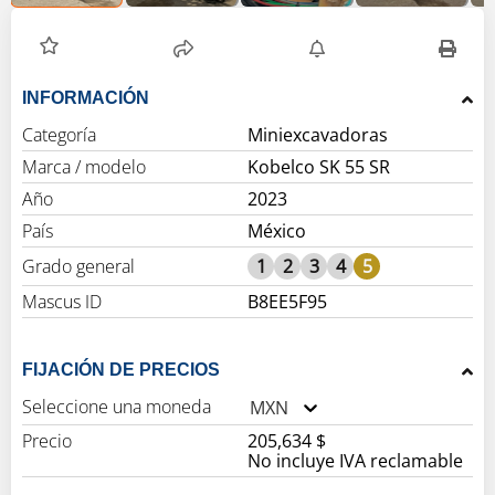
INFORMACIÓN
Categoría
Miniexcavadoras
Marca / modelo
Kobelco SK 55 SR
Año
2023
País
México
Grado general
1
2
3
4
5
Mascus ID
B8EE5F95
FIJACIÓN DE PRECIOS
Seleccione una moneda
MXN
Precio
205,634 $
No incluye IVA reclamable