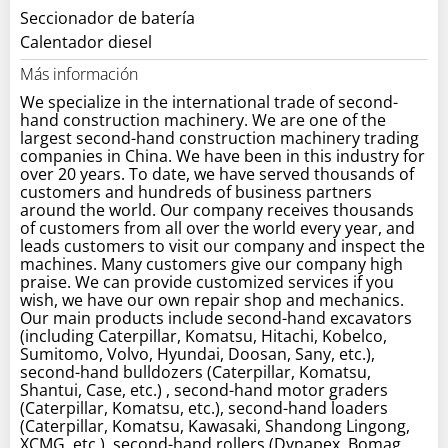
Seccionador de batería
Calentador diesel
Más información
We specialize in the international trade of second-
hand construction machinery. We are one of the
largest second-hand construction machinery trading
companies in China. We have been in this industry for
over 20 years. To date, we have served thousands of
customers and hundreds of business partners
around the world. Our company receives thousands
of customers from all over the world every year, and
leads customers to visit our company and inspect the
machines. Many customers give our company high
praise. We can provide customized services if you
wish, we have our own repair shop and mechanics.
Our main products include second-hand excavators
(including Caterpillar, Komatsu, Hitachi, Kobelco,
Sumitomo, Volvo, Hyundai, Doosan, Sany, etc.),
second-hand bulldozers (Caterpillar, Komatsu,
Shantui, Case, etc.) , second-hand motor graders
(Caterpillar, Komatsu, etc.), second-hand loaders
(Caterpillar, Komatsu, Kawasaki, Shandong Lingong,
XCMG, etc.), second-hand rollers (Dynapex, Bomag,