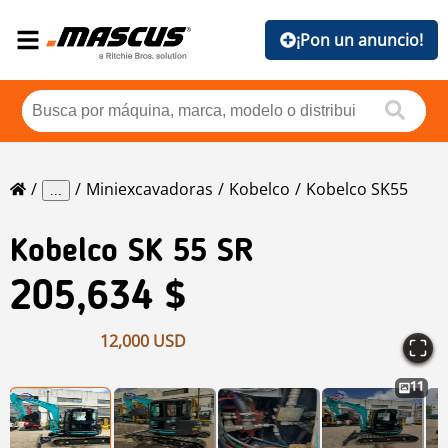
¡Pon un anuncio!
Miniexcavadoras
Kobelco
Kobelco SK55
...
Kobelco
SK 55 SR
205,634 $
12,000 USD
11