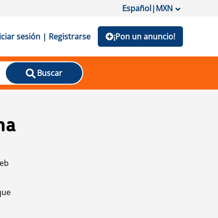
Español
|
MXN
iciar sesión | Registrarse
¡Pon un anuncio!
Buscar
na
web
que