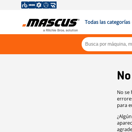
Todas las categorías
No
No se 
errore
para e
¿Algún
aparec
agrade