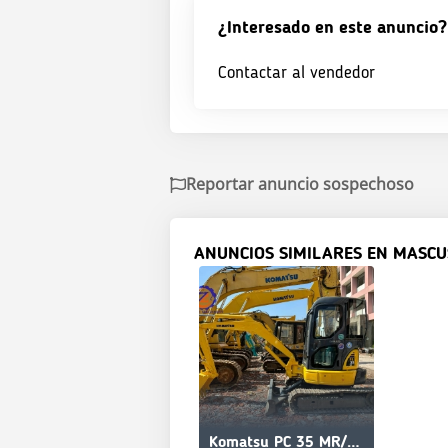
¿Interesado en este anuncio?
Contactar al vendedor
Reportar anuncio sospechoso
ANUNCIOS SIMILARES EN MASCU
Komatsu PC 35 MR/mini sized/compact/hot selling/Low price