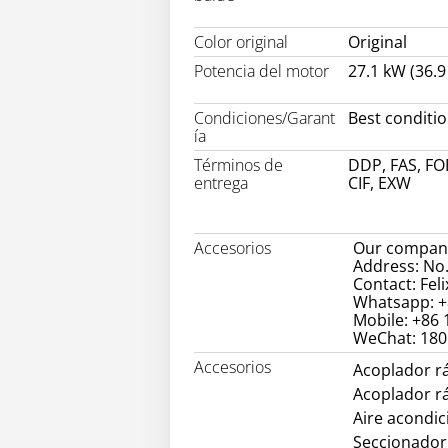
Color original
Original
Potencia del motor
27.1 kW (36.9
Condiciones/Garant
Best conditi
ía
Términos de
DDP, FAS, FO
entrega
CIF, EXW
Accesorios
Our company
Address: No.
Contact: Feli
Whatsapp: +
Mobile: +86
WeChat: 18
Accesorios
Acoplador r
Acoplador r
Aire acondi
Seccionador