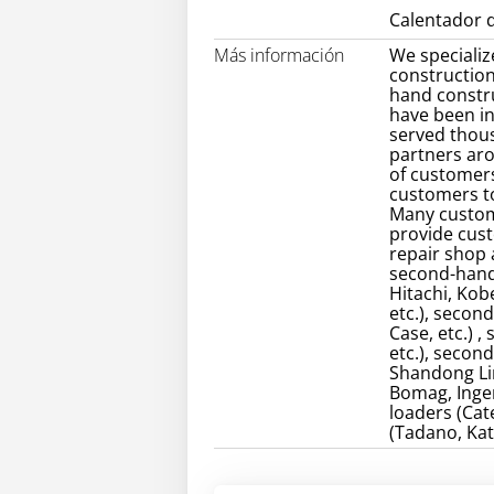
Calentador d
Más información
We specializ
construction
hand constr
have been in
served thou
partners ar
of customers
customers to
Many custom
provide cust
repair shop
second-hand 
Hitachi, Kob
etc.), secon
Case, etc.) 
etc.), secon
Shandong Lin
Bomag, Inger
loaders (Cate
(Tadano, Kat