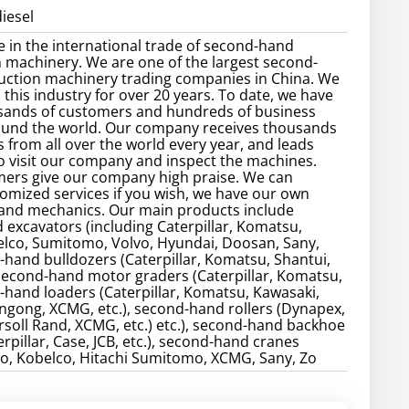
iesel
e in the international trade of second-hand
 machinery. We are one of the largest second-
uction machinery trading companies in China. We
 this industry for over 20 years. To date, we have
sands of customers and hundreds of business
ound the world. Our company receives thousands
 from all over the world every year, and leads
 visit our company and inspect the machines.
ers give our company high praise. We can
omized services if you wish, we have our own
 and mechanics. Our main products include
excavators (including Caterpillar, Komatsu,
elco, Sumitomo, Volvo, Hyundai, Doosan, Sany,
d-hand bulldozers (Caterpillar, Komatsu, Shantui,
, second-hand motor graders (Caterpillar, Komatsu,
d-hand loaders (Caterpillar, Komatsu, Kawasaki,
gong, XCMG, etc.), second-hand rollers (Dynapex,
soll Rand, XCMG, etc.) etc.), second-hand backhoe
rpillar, Case, JCB, etc.), second-hand cranes
o, Kobelco, Hitachi Sumitomo, XCMG, Sany, Zo