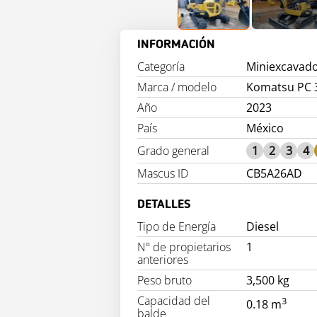
INFORMACIÓN
Categoría
Miniexcavad
Marca / modelo
Komatsu PC 
Año
2023
País
México
Grado general
1
2
3
4
Mascus ID
CB5A26AD
DETALLES
Tipo de Energía
Diesel
Nº de propietarios
1
anteriores
Peso bruto
3,500 kg
Capacidad del
3
0.18 m
balde