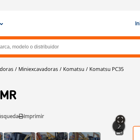
In
doras
Miniexcavadoras
Komatsu
Komatsu PC35
 MR
úsqueda
Imprimir
5