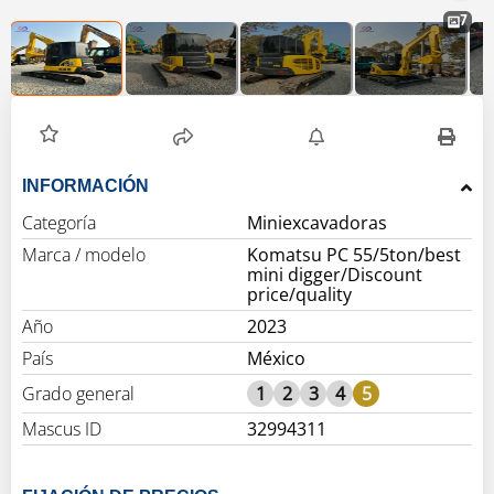
7
INFORMACIÓN
Categoría
Miniexcavadoras
Marca / modelo
Komatsu PC 55/5ton/best
mini digger/Discount
price/quality
Año
2023
País
México
Grado general
1
2
3
4
5
Mascus ID
32994311