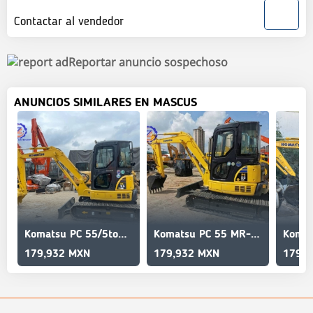
Contactar al vendedor
Reportar anuncio sospechoso
ANUNCIOS SIMILARES EN MASCUS
Komatsu PC 55/5ton/Short tail excavator
Komatsu PC 55 MR-2/High quality/excellent durability/
179,932 MXN
179,932 MXN
179,9