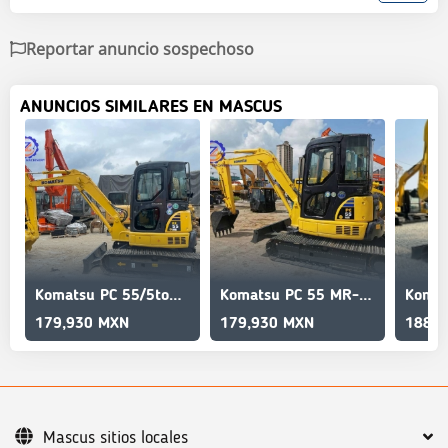
Reportar anuncio sospechoso
ANUNCIOS SIMILARES EN MASCUS
Komatsu PC 55/5ton/Short tail excavator
Komatsu PC 55 MR-2/High quality/excellent durability/
179,930 MXN
179,930 MXN
188,4
Mascus sitios locales