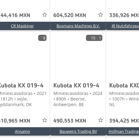
344,416 MXN
604,520 MXN
336,926 M
CR Maskiner
Bosmans Machines B.V.
JR Nutzfahrz
8
15
1
Kubota KX 019-4
Kubota KX 019-4
Kubota KX
iniexcavadoras • 2021
Miniexcavadoras • 2024
Miniexcavador
 1812h • vejle,
• 890h • Beerse,
• 1007h • Wint
yddanmark, DK
Antwerpen, BE
NL
410,965 MXN
490,553 MXN
394,425 M
Ansamo
Bauwens Trading BV