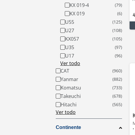
KX 019-4
KX 019
U55
U27
KX057
U35
U17
Ver todo
CAT
Yanmar
Komatsu
Takeuchi
Hitachi
Ver todo
M
Continente
•