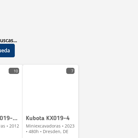
uscas...
ueda
10
7
Kubota KX 019-4 (1,9 Ton.) mechan. Schnellwechsler + Löff
Kubota KX019-4
as • 2012
Miniexcavadoras • 2023
• 480h • Dresden, DE