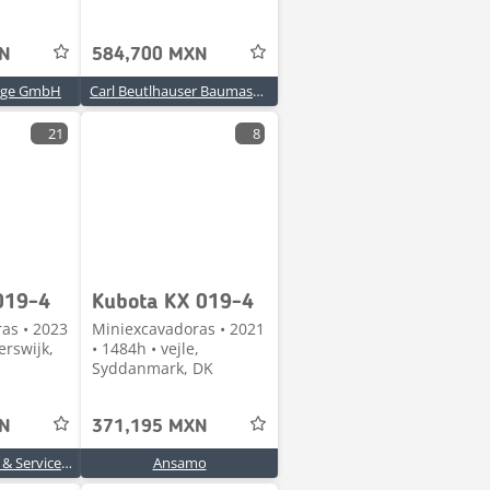
XN
584,700 MXN
euge GmbH
Carl Beutlhauser Baumaschinen GmbH
21
8
019-4
Kubota KX 019-4
as • 2023
Miniexcavadoras • 2021
erswijk,
• 1484h • vejle,
Syddanmark, DK
XN
371,195 MXN
Hofman Trading & Service B.V.
Ansamo