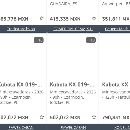
GUADAIRA, ES
Antwerpen, B
465,778 MXN
415,335 MXN
351,811 M
Trackstore bvba
COMERCIAL CEMA, S.L.
Geuens Machi
16
18
Kubota KX 019-4 jak CAT WACKER JCB R435
Kubota KX 019-4 jak CAT WACKER JCB RZ143
Kubota KX
iniexcavadoras • 2026
Miniexcavadoras • 2026
Miniexcavador
 90h • Czarnocin,
• 90h • Czarnocin,
• 423h • Hattul
ódzkie, PL
łódzkie, PL
502,072 MXN
502,072 MXN
790,831 M
PAWEŁ CABAN
PAWEŁ CABAN
KONELIN