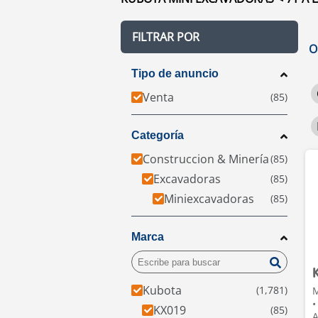
FILTRAR POR
O
Tipo de anuncio
Venta
Categoría
Construccion & Minería
Excavadoras
Miniexcavadoras
Marca
Kubota
M
•
KX019
A