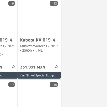
9
13
 019-4
Kubota KX 019-4
as • 2021
Miniexcavadoras • 2017
,
• 2565h • -, NL
DK
XN
331,991 MXN
mo
Van Ginkel Special Equipment B.V.
7
10