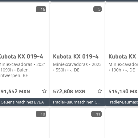
16
5
Kubota KX 019-4
Kubota KX 019-4
Kubota KX
iniexcavadoras • 2021
Miniexcavadoras • 2023
Miniexcavador
 1099h • Balen,
• 550h • -, DE
• 190h • -, DE
ntwerpen, BE
391,452 MXN
572,808 MXN
515,130 M
Geuens Machines BVBA
Tradler-Baumaschinen GmbH
10
11