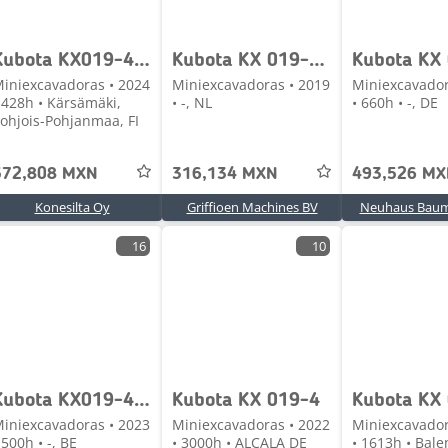
Kubota KX019-4 KALLISTAJALLA, PIENET TUNNIT
Kubota KX 019-4 minigraver | 2 bakken | 2100u
Kubota KX
iniexcavadoras • 2024
Miniexcavadoras • 2019
Miniexcavador
 428h • Kärsämäki,
• -, NL
• 660h • -, DE
ohjois-Pohjanmaa, FI
572,808 MXN
316,134 MXN
493,526 M
Konesilta Oy
Griffioen Machines BV
Neuhaus Baum
16
10
Kubota KX019-4 (8684)
Kubota KX 019-4
Kubota KX
iniexcavadoras • 2023
Miniexcavadoras • 2022
Miniexcavador
 500h • -, BE
• 3000h • ALCALA DE
• 1613h • Bale