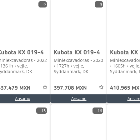
9
9
Kubota KX 019-4
Kubota KX 019-4
Kubota KX
iniexcavadoras • 2022
Miniexcavadoras • 2020
Miniexcavador
 1361h • vejle,
• 1727h • vejle,
• 1605h • vejle
yddanmark, DK
Syddanmark, DK
Syddanmark, 
437,479 MXN
397,708 MXN
410,965 M
Ansamo
Ansamo
Ansa
15
16