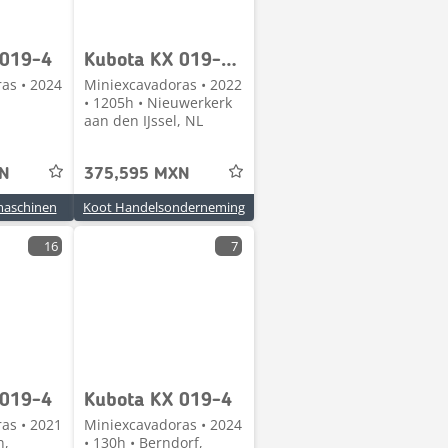
 019-4
Kubota KX 019-4 (1205)Hours 5xon Stock!!
as • 2024
Miniexcavadoras • 2022
• 1205h • Nieuwerkerk
aan den IJssel, NL
XN
375,595 MXN
aschinen
Koot Handelsonderneming
16
7
 019-4
Kubota KX 019-4
as • 2021
Miniexcavadoras • 2024
n,
• 130h • Berndorf,