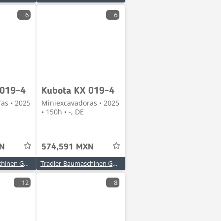
6
6
 019-4
Kubota KX 019-4
as • 2025
Miniexcavadoras • 2025
• 150h • -, DE
XN
574,591 MXN
Tradler-Baumaschinen GmbH
Tradler-Baumaschinen GmbH
12
8