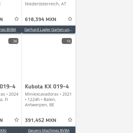
E
Niederösterreich, AT
XN
618,394 MXN
nes BVBA
Gerhard Lagler Garten-und Landschaftsbau GmbH
36
16
 019-4
Kubota KX 019-4
as • 2024
Miniexcavadoras • 2021
a, FI
• 1224h • Balen,
Antwerpen, BE
XN
391,452 MXN
KKI
Geuens Machines BVBA