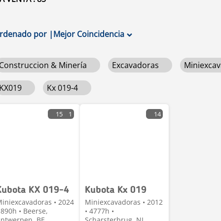
rdenado por
|
Mejor Coincidencia
Construccion & Minería
Excavadoras
Miniexca
KX019
Kx 019-4
15
1
14
Kubota KX 019-4
Kubota Kx 019
iniexcavadoras • 2024
Miniexcavadoras • 2012
 890h • Beerse,
• 4777h •
ntwerpen, BE
Scharsterbrug, NL