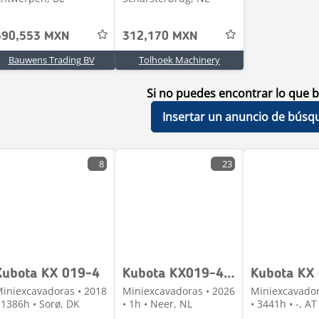
490,553 MXN
312,170 MXN
Bauwens Trading BV
Tolhoek Machinery
Si no puedes encontrar lo que b
Insertar un anuncio de búsq
8
23
Kubota KX 019-4
Kubota KX019-4 HI minigraver NIEUW €445 LEASE
iniexcavadoras • 2018
Miniexcavadoras • 2026
Miniexcavador
 1386h • Sorø, DK
• 1h • Neer, NL
• 3441h • -, AT