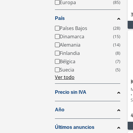
Europa
País
Países Bajos
Dinamarca
Alemania
Finlandia
Bélgica
Suecia
Ver todo
M
Precio sin IVA
•
S
Año
Últimos anuncios