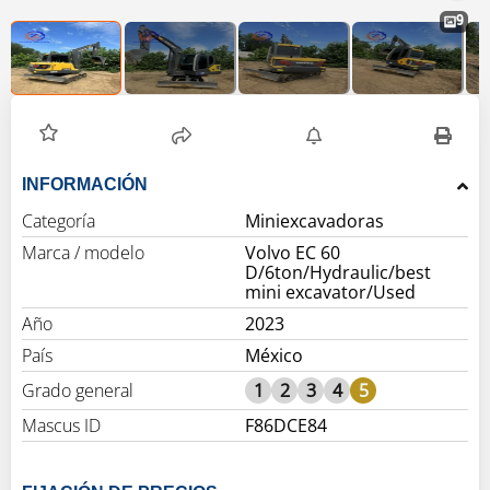
9
INFORMACIÓN
Categoría
Miniexcavadoras
Marca / modelo
Volvo EC 60
D/6ton/Hydraulic/best
mini excavator/Used
Año
2023
País
México
Grado general
1
2
3
4
5
Mascus ID
F86DCE84