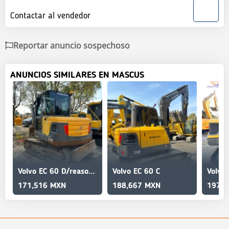
Contactar al vendedor
Reportar anuncio sospechoso
ANUNCIOS SIMILARES EN MASCUS
Volvo EC 60 D/reasonable price/Farming/mini sized/cheap
Volvo EC 60 C
171,516 MXN
188,667 MXN
197,2