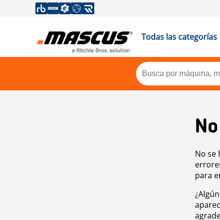
Todas las categorías
No
No se 
errore
para e
¿Algún
aparec
agrade