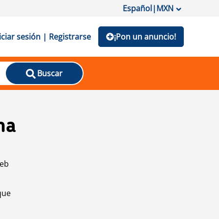
Español
|
MXN
iciar sesión | Registrarse
¡Pon un anuncio!
Buscar
na
web
que