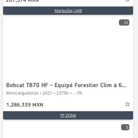
267,574 MXN
Margučiai, UAB
23
Bobcat T870 HF - Equipé Forestier Clim à 64 900 € HT
Minicargadoras • 2021 • 2375h • -, FR
1,286,339 MXN
TP ZONE
5