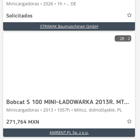
Minicargadoras • 2026 • 1h • -, DE
Solicitados
STRIMAK Baumaschinen GmbH
28
2
Bobcat S 100 MINI-ŁADOWARKA 2013R. MTH: 1057! | S130 753
Minicargadoras • 2013 • 1057h • Milicz, dolnośląskie, PL
271,764 MXN
KMRENT.PL Sp. z o.o.