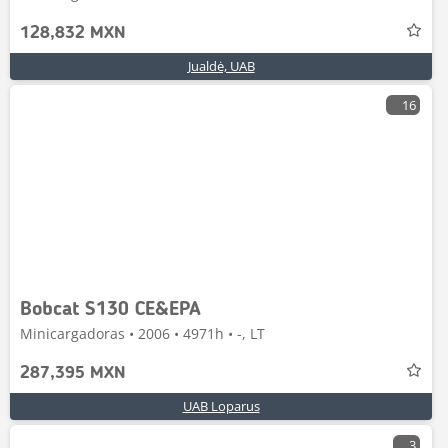
128,832 MXN
Jualdė, UAB
16
Bobcat S130 CE&EPA
Minicargadoras • 2006 • 4971h • -, LT
287,395 MXN
UAB Loparus
3