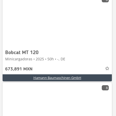
Bobcat MT 120
Minicargadoras • 2025 • 50h • -, DE
673,891 MXN
Hamann Baumaschinen GmbH
8