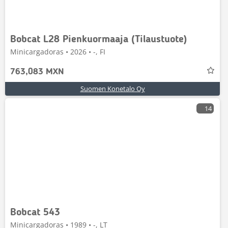
Bobcat L28 Pienkuormaaja (Tilaustuote)
Minicargadoras • 2026 • -, FI
763,083 MXN
Suomen Konetalo Oy
14
Bobcat 543
Minicargadoras • 1989 • -, LT