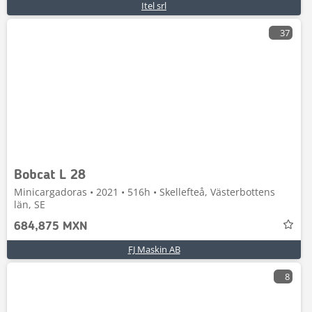
Itel srl
37
Bobcat L 28
Minicargadoras • 2021 • 516h • Skellefteå, Västerbottens
län, SE
684,875 MXN
FJ Maskin AB
8