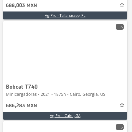
688,003 MXN
Ag-Pro - Tallahassee, FL
6
Bobcat T740
Minicargadoras • 2021 • 1875h • Cairo, Georgia, US
686,283 MXN
Ag-Pro - Cairo, GA
5