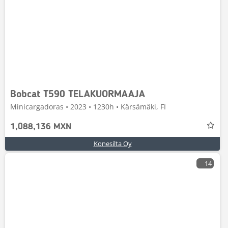
Bobcat T590 TELAKUORMAAJA
Minicargadoras • 2023 • 1230h • Kärsämäki, FI
1,088,136 MXN
Konesilta Oy
14