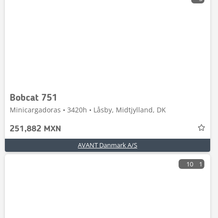
Bobcat 751
Minicargadoras • 3420h • Låsby, Midtjylland, DK
251,882 MXN
AVANT Danmark A/S
10
1