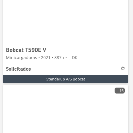
Bobcat T590E V
Minicargadoras • 2021 • 887h • -, DK
Solicitados
Stenderup A/S Bobcat
16