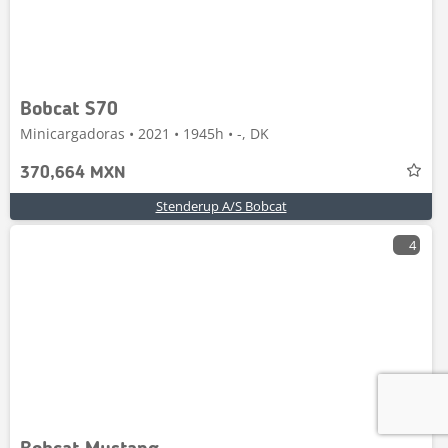
Bobcat S70
Minicargadoras • 2021 • 1945h • -, DK
370,664 MXN
Stenderup A/S Bobcat
4