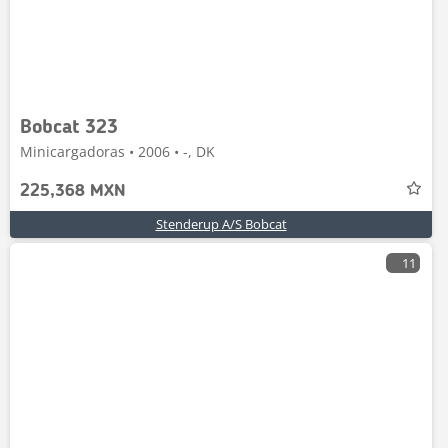
Bobcat 323
Minicargadoras • 2006 • -, DK
225,368 MXN
Stenderup A/S Bobcat
11