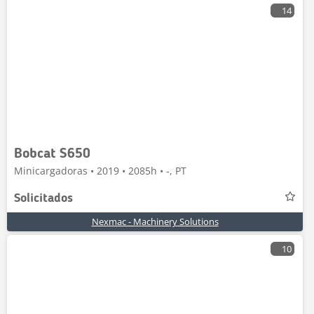
14
Bobcat S650
Minicargadoras • 2019 • 2085h • -, PT
Solicitados
Nexmac - Machinery Solutions
10