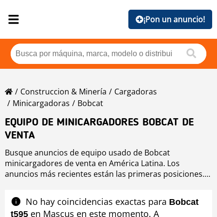
¡Pon un anuncio!
Construccion & Minería
Cargadoras
Minicargadoras
Bobcat
EQUIPO DE MINICARGADORES BOBCAT DE
VENTA
Busque anuncios de equipo usado de Bobcat
minicargadores de venta en América Latina. Los
anuncios más recientes están las primeras posiciones.
Para buscar equipo usado de Bobcat minicargadores
haga clic en los botones de marca, año, precio, horas de
No hay coincidencias exactas para
Bobcat
uso, país. Para buscar cualquier equipo usado de venta
en Mascus en este momento. A
t595
haga clic en este enlace
minicargadores
.