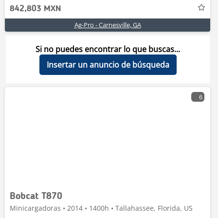
842,803 MXN
Ag-Pro - Carnesville, GA
Si no puedes encontrar lo que buscas...
Insertar un anuncio de búsqueda
6
Bobcat T870
Minicargadoras • 2014 • 1400h • Tallahassee, Florida, US