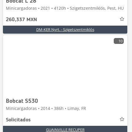
Bobcat L 28
Minicargadoras • 2021 • 4120h • Szigetszentmiklós, Pest, HU
260,337 MXN
DM-KER Nyrt. - Szigetszentmiklós
10
Bobcat S530
Minicargadoras • 2014 • 386h • Limay, FR
Solicitados
GUAINVILLE RECUPER