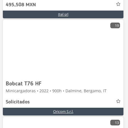
495,508 MXN
Itel srl
19
Bobcat T76 HF
Minicargadoras • 2022 • 900h • Dalmine, Bergamo, IT
Solicitados
Oricom S.r.l.
13