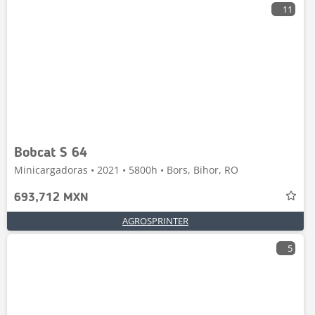
11
Bobcat S 64
Minicargadoras • 2021 • 5800h • Bors, Bihor, RO
693,712 MXN
AGROSPRINTER
5