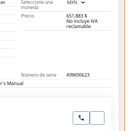
ras
Seleccione una
MXN
moneda
C
Precio
651,883 $
No incluye IVA
reclamable
Número de serie
A9W00623
r's Manual