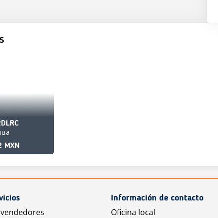
S
2DLRC
hua
2 MXN
vicios
Información de contacto
 vendedores
Oficina local