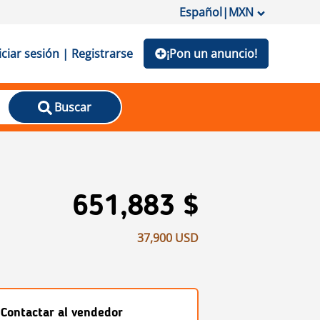
Español
|
MXN
iciar sesión | Registrarse
¡Pon un anuncio!
Buscar
651,883 $
37,900 USD
Contactar al vendedor