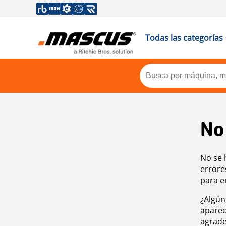
Todas las categorías
No
No se 
errore
para e
¿Algún
aparec
agrade