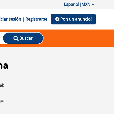
Español
|
MXN
iciar sesión | Registrarse
¡Pon un anuncio!
Buscar
na
web
que