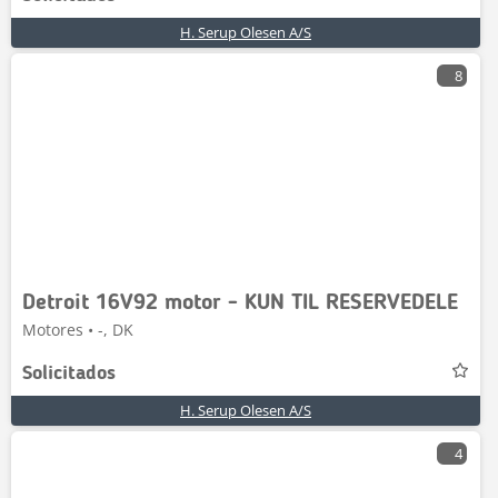
H. Serup Olesen A/S
8
Detroit 16V92 motor - KUN TIL RESERVEDELE
Motores • -, DK
Solicitados
H. Serup Olesen A/S
4