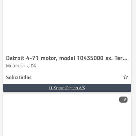
Detroit 4-71 motor, model 10435000 ex. Terex 7241 - kun ti
Motores • -, DK
Solicitados
H. Serup Olesen A/S
6