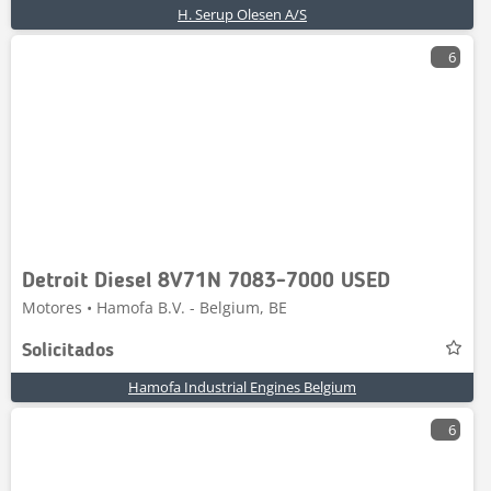
H. Serup Olesen A/S
6
Detroit Diesel 8V71N 7083-7000 USED
Motores • Hamofa B.V. - Belgium, BE
Solicitados
Hamofa Industrial Engines Belgium
6