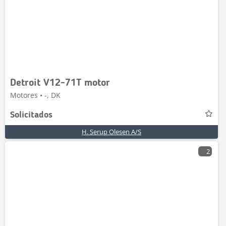
Detroit V12-71T motor
Motores • -, DK
Solicitados
H. Serup Olesen A/S
2