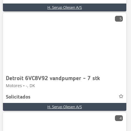
H. Serup Olesen A/S
5
Detroit 6VC8V92 vandpumper - 7 stk
Motores • -, DK
Solicitados
H. Serup Olesen A/S
4