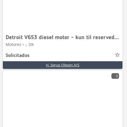
Detroit V653 diesel motor - kun til reservedele
Motores • -, DK
Solicitados
H. Serup Olesen A/S
5