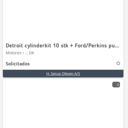
Detroit cylinderkit 10 stk + Ford/Perkins pumpekoblinger 6
Motores • -, DK
Solicitados
H. Serup Olesen A/S
3