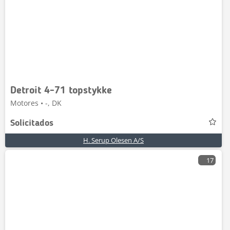
Detroit 4-71 topstykke
Motores • -, DK
Solicitados
H. Serup Olesen A/S
17