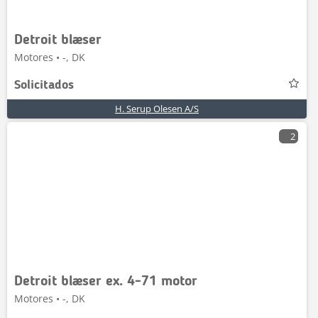
Detroit blæser
Motores • -, DK
Solicitados
H. Serup Olesen A/S
2
Detroit blæser ex. 4-71 motor
Motores • -, DK