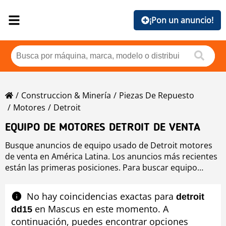
¡Pon un anuncio!
Construccion & Minería
Piezas De Repuesto
Motores
Detroit
EQUIPO DE MOTORES DETROIT DE VENTA
Busque anuncios de equipo usado de Detroit motores
de venta en América Latina. Los anuncios más recientes
están las primeras posiciones. Para buscar equipo
usado de Detroit motores haga clic en los botones de
marca, año, precio, horas de uso, país. Para buscar
No hay coincidencias exactas para
detroit
cualquier equipo usado de venta haga clic en este
en Mascus en este momento. A
dd15
enlace
motores
.
continuación, puedes encontrar opciones