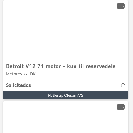
5
Detroit V12 71 motor - kun til reservedele
Motores • -, DK
Solicitados
H. Serup Olesen A/S
5