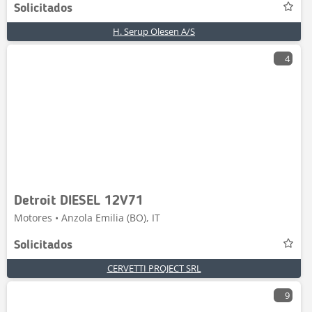
Solicitados
H. Serup Olesen A/S
4
Detroit DIESEL 12V71
Motores • Anzola Emilia (BO), IT
Solicitados
CERVETTI PROJECT SRL
9