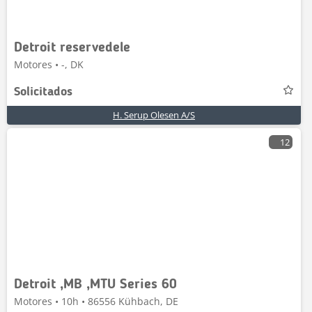
Detroit reservedele
Motores • -, DK
Solicitados
H. Serup Olesen A/S
12
Detroit ,MB ,MTU Series 60
Motores • 10h • 86556 Kühbach, DE