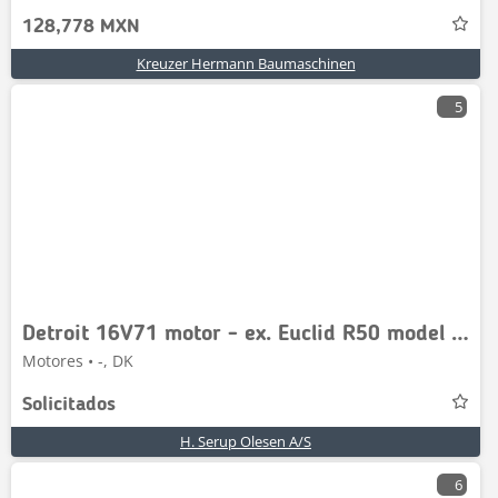
128,778 MXN
Kreuzer Hermann Baumaschinen
5
Detroit 16V71 motor - ex. Euclid R50 model 301LD
Motores • -, DK
Solicitados
H. Serup Olesen A/S
6