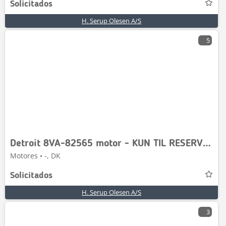
Solicitados
H. Serup Olesen A/S
5
Detroit 8VA-82565 motor - KUN TIL RESERVEDELE
Motores • -, DK
Solicitados
H. Serup Olesen A/S
3