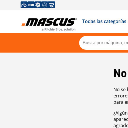
Todas las categorías
No
No se 
errore
para e
¿Algún
aparec
agrade