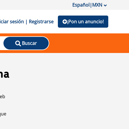
Español
|
MXN
iciar sesión | Registrarse
¡Pon un anuncio!
Buscar
na
web
que