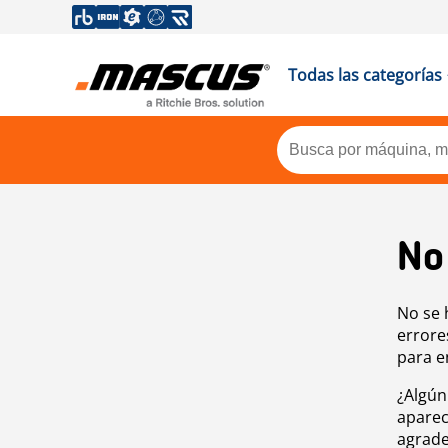
Todas las categorías
No
No se 
errore
para e
¿Algún
aparec
agrade