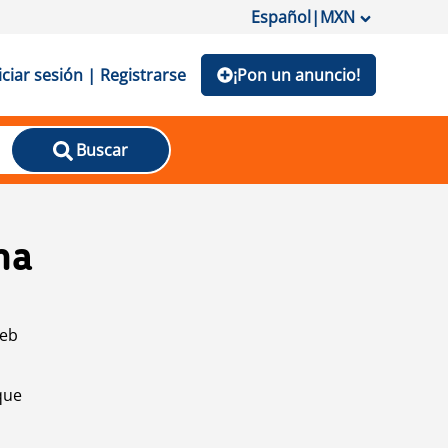
Español
|
MXN
iciar sesión | Registrarse
¡Pon un anuncio!
Buscar
na
web
que