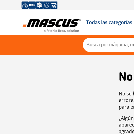
Todas las categorías
No
No se 
errore
para e
¿Algún
aparec
agrade