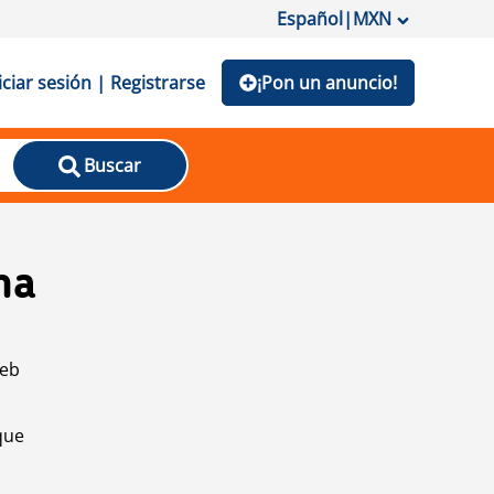
Español
|
MXN
iciar sesión | Registrarse
¡Pon un anuncio!
Buscar
na
web
que