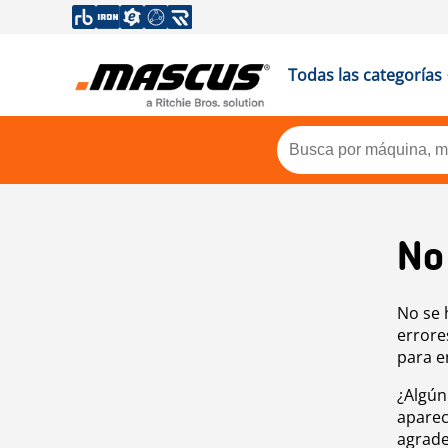
Todas las categorías
No
No se 
errore
para e
¿Algún
aparec
agrade