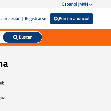
Español
|
MXN
iciar sesión | Registrarse
¡Pon un anuncio!
Buscar
na
web
que