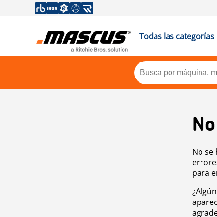
Todas las categorías
No
No se 
errore
para e
¿Algún
aparec
agrade