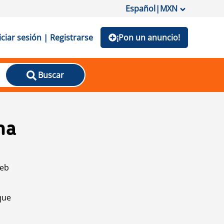
Español
|
MXN
iciar sesión | Registrarse
¡Pon un anuncio!
Buscar
na
web
que