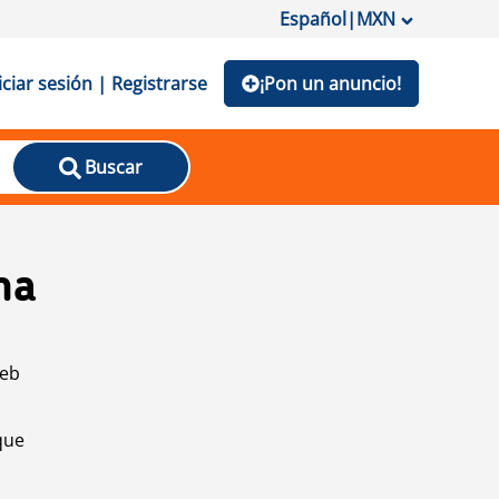
Español
|
MXN
iciar sesión | Registrarse
¡Pon un anuncio!
Buscar
na
web
que