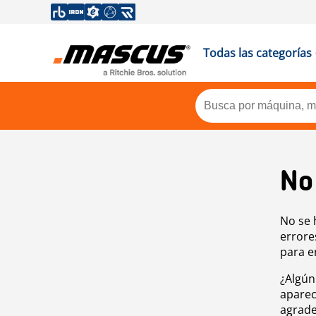
Todas las categorías
No
No se 
errore
para e
¿Algún
aparec
agrade