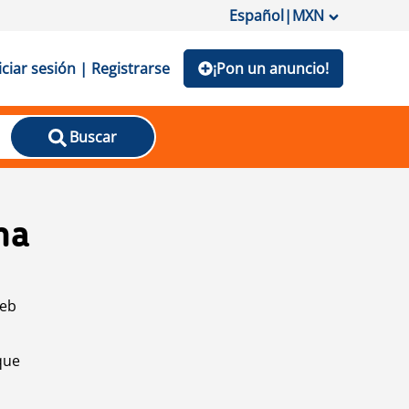
Español
|
MXN
iciar sesión | Registrarse
¡Pon un anuncio!
Buscar
na
web
que