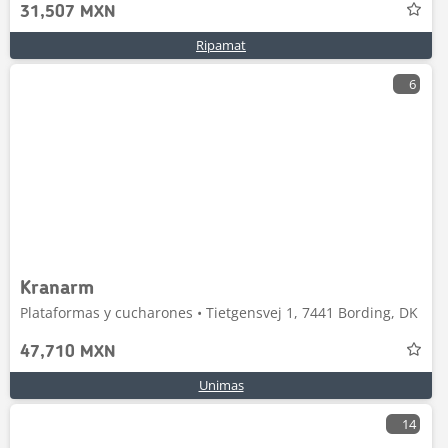
31,507 MXN
Ripamat
6
Kranarm
Plataformas y cucharones • Tietgensvej 1, 7441 Bording, DK
47,710 MXN
Unimas
14