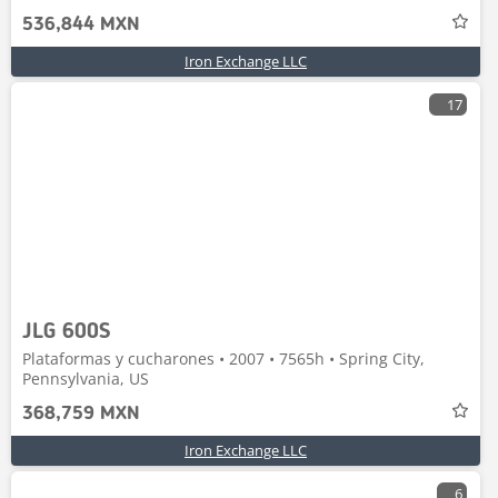
536,844 MXN
Iron Exchange LLC
17
JLG 600S
Plataformas y cucharones • 2007 • 7565h • Spring City,
Pennsylvania, US
368,759 MXN
Iron Exchange LLC
6