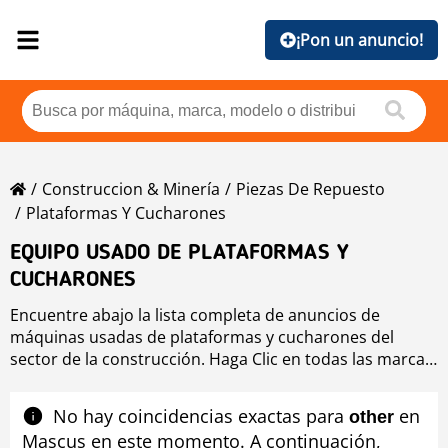
¡Pon un anuncio!
Construccion & Minería
Piezas De Repuesto
Plataformas Y Cucharones
EQUIPO USADO DE PLATAFORMAS Y
CUCHARONES
Encuentre abajo la lista completa de anuncios de
máquinas usadas de plataformas y cucharones del
sector de la construcción. Haga Clic en todas las marcas
de equipo usado plataformas y cucharones si quiere
comprobar las máquinas usadas disponibles de
No hay coincidencias exactas para
en
other
plataformas y cucharones ordenadas por marca o si
Mascus en este momento. A continuación,
desea mejorar los resultados de búsqueda de equipo