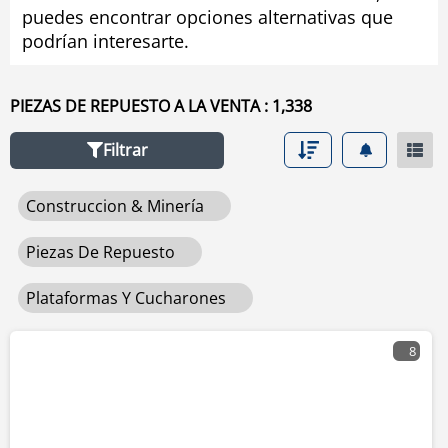
puedes encontrar opciones alternativas que
usado de plataformas y cucharones seleccionando los
podrían interesarte.
filtros en la herramienta de navegación situada en el
lado izquierdo.
PIEZAS DE REPUESTO A LA VENTA : 1,338
Filtrar
Construccion & Minería
Piezas De Repuesto
Plataformas Y Cucharones
8