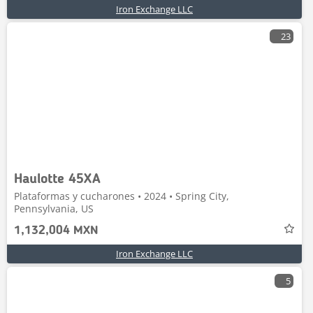
Iron Exchange LLC
23
Haulotte 45XA
Plataformas y cucharones • 2024 • Spring City,
Pennsylvania, US
1,132,004 MXN
Iron Exchange LLC
5