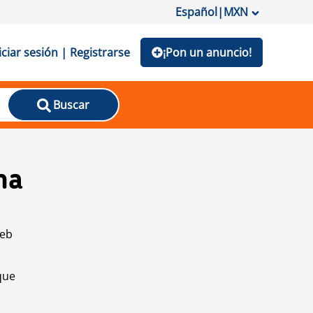
Español
|
MXN
iciar sesión | Registrarse
¡Pon un anuncio!
Buscar
na
web
que