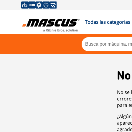
Todas las categorías
No
No se 
errore
para e
¿Algún
aparec
agrade