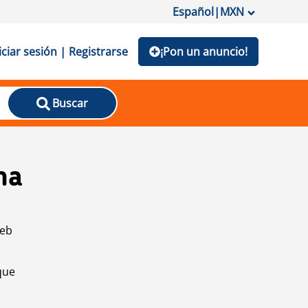
Español
|
MXN
iciar sesión | Registrarse
¡Pon un anuncio!
Buscar
na
web
que