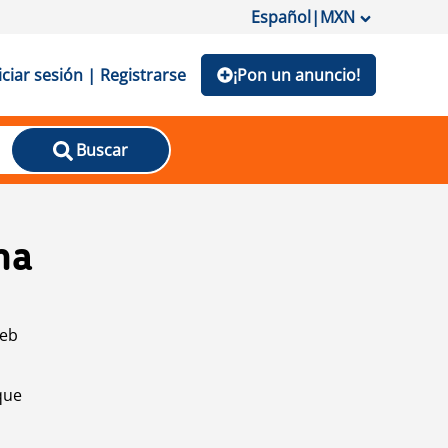
Español
|
MXN
iciar sesión | Registrarse
¡Pon un anuncio!
Buscar
na
web
que