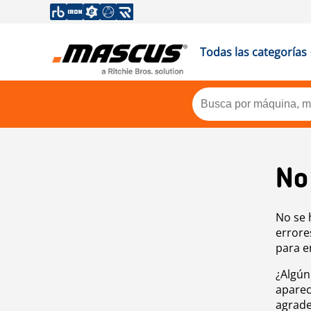
Todas las categorías
No
No se 
errore
para e
¿Algún
aparec
agrade