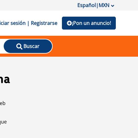
Español
|
MXN
iciar sesión | Registrarse
¡Pon un anuncio!
Buscar
na
web
que