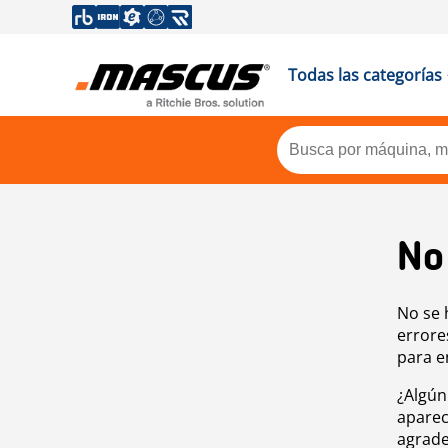
Todas las categorías
No
No se 
errore
para e
¿Algún
aparec
agrade