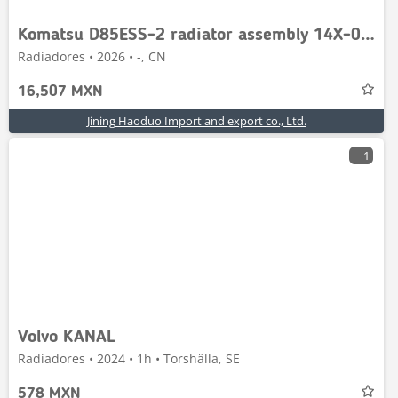
Komatsu D85ESS-2 radiator assembly 14X-03-11214
Radiadores • 2026 • -, CN
16,507 MXN
Jining Haoduo Import and export co., Ltd.
1
Volvo KANAL
Radiadores • 2024 • 1h • Torshälla, SE
578 MXN