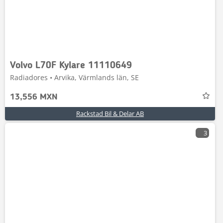
Volvo L70F Kylare 11110649
Radiadores • Arvika, Värmlands län, SE
13,556 MXN
Rackstad Bil & Delar AB
3