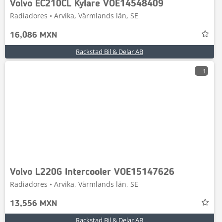
Volvo EC210CL Kylare VOE14548409
Radiadores • Arvika, Värmlands län, SE
16,086 MXN
Rackstad Bil & Delar AB
1
Volvo L220G Intercooler VOE15147626
Radiadores • Arvika, Värmlands län, SE
13,556 MXN
Rackstad Bil & Delar AB