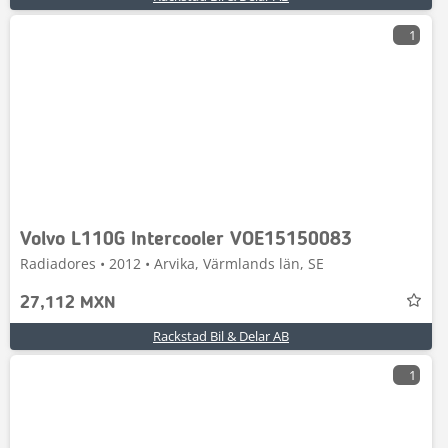
1
Volvo L110G Intercooler VOE15150083
Radiadores • 2012 • Arvika, Värmlands län, SE
27,112 MXN
Rackstad Bil & Delar AB
1