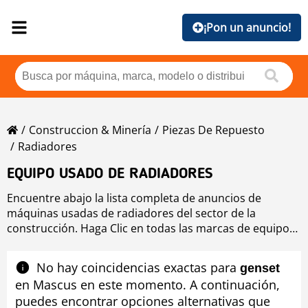
¡Pon un anuncio!
Construccion & Minería
Piezas De Repuesto
Radiadores
EQUIPO USADO DE RADIADORES
Encuentre abajo la lista completa de anuncios de
máquinas usadas de radiadores del sector de la
construcción. Haga Clic en todas las marcas de equipo
usado radiadores si quiere comprobar las máquinas
usadas disponibles de radiadores ordenadas por marca
No hay coincidencias exactas para
genset
o si desea mejorar los resultados de búsqueda de
en Mascus en este momento. A continuación,
equipo usado de radiadores seleccionando los filtros en
puedes encontrar opciones alternativas que
la herramienta de navegación situada en el lado