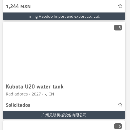
1,244 MXN
Jining Haoduo Import and export co., Ltd.
5
Kubota U20 water tank
Radiadores • 2027 • -, CN
Solicitados
广州见明机械设备有限公司
6