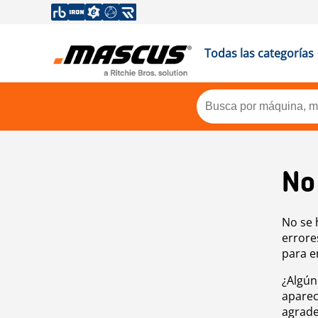
Todas las categorías
No
No se 
errore
para e
¿Algún
aparec
agrade