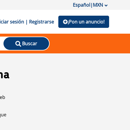
Español
|
MXN
iciar sesión | Registrarse
¡Pon un anuncio!
Buscar
na
web
que