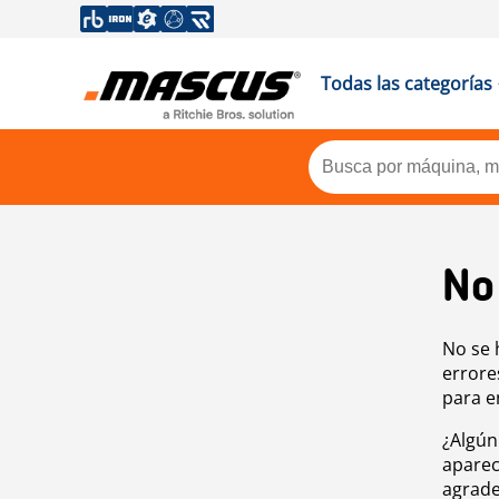
Todas las categorías
No
No se 
errore
para e
¿Algún
aparec
agrade