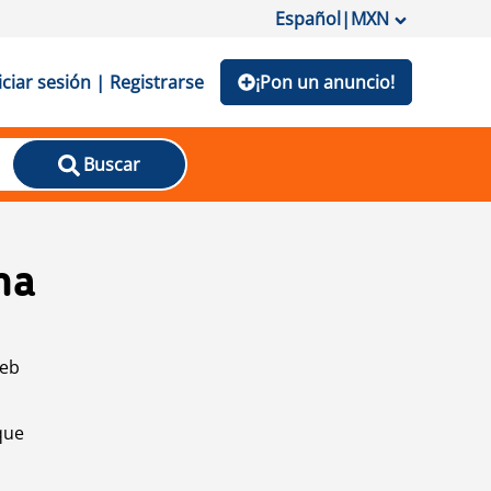
Español
|
MXN
iciar sesión | Registrarse
¡Pon un anuncio!
Buscar
na
web
que