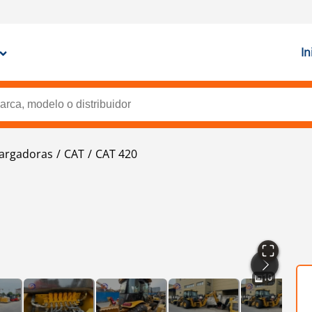
In
argadoras
CAT
CAT 420
10