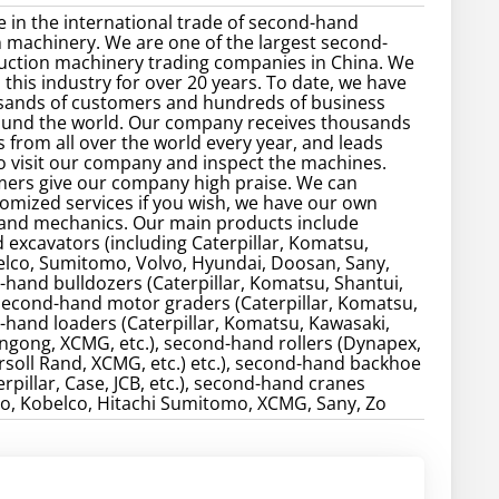
e in the international trade of second-hand
 machinery. We are one of the largest second-
uction machinery trading companies in China. We
 this industry for over 20 years. To date, we have
sands of customers and hundreds of business
ound the world. Our company receives thousands
 from all over the world every year, and leads
 visit our company and inspect the machines.
ers give our company high praise. We can
omized services if you wish, we have our own
 and mechanics. Our main products include
excavators (including Caterpillar, Komatsu,
elco, Sumitomo, Volvo, Hyundai, Doosan, Sany,
d-hand bulldozers (Caterpillar, Komatsu, Shantui,
, second-hand motor graders (Caterpillar, Komatsu,
d-hand loaders (Caterpillar, Komatsu, Kawasaki,
gong, XCMG, etc.), second-hand rollers (Dynapex,
soll Rand, XCMG, etc.) etc.), second-hand backhoe
rpillar, Case, JCB, etc.), second-hand cranes
o, Kobelco, Hitachi Sumitomo, XCMG, Sany, Zo