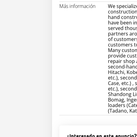
Más información
We specializ
construction
hand constr
have been in
served thou
partners ar
of customers
customers to
Many custom
provide cust
repair shop
second-hand 
Hitachi, Kob
etc.), secon
Case, etc.) 
etc.), secon
Shandong Lin
Bomag, Inger
loaders (Cate
(Tadano, Kat
¿Interesado en este anuncio?