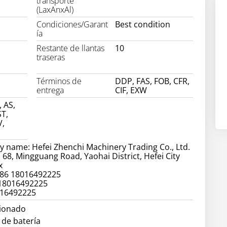
transporte
(LaxAnxAl)
Condiciones/Garant
Best condition
ía
Restante de llantas
10
traseras
Términos de
DDP, FAS, FOB, CFR,
entrega
CIF, EXW
, AS,
T,
V,
 name: Hefei Zhenchi Machinery Trading Co., Ltd.
 68, Mingguang Road, Yaohai District, Hefei City
x
86 18016492225
 18016492225
016492225
cionado
 de batería