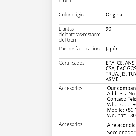
motor
Color original
Original
Llantas
90
delanteras/restante
del tren
País de fabricación
Japón
Certificados
EPA, CE, ANSI
CSA, EAC GOS
TRUA, JIS, TÜ
ASME
Accesorios
Our company
Address: No.
Contact: Feli
Whatsapp: +
Mobile: +86
WeChat: 18
Accesorios
Aire acondi
Seccionador