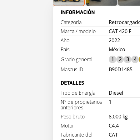
INFORMACIÓN
Categoría
Retrocargad
Marca / modelo
CAT 420 F
Año
2022
País
México
Grado general
1
2
3
4
Mascus ID
B90D1485
DETALLES
Tipo de Energía
Diesel
Nº de propietarios
1
anteriores
Peso bruto
8,000 kg
Motor
C4.4
Fabricante del
CAT