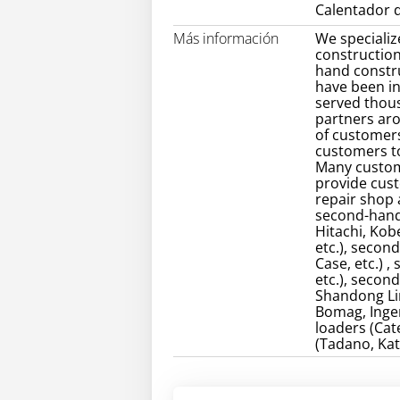
Calentador d
Más información
We specializ
construction
hand constr
have been in
served thou
partners ar
of customers
customers to
Many custom
provide cust
repair shop
second-hand 
Hitachi, Kob
etc.), secon
Case, etc.) 
etc.), secon
Shandong Lin
Bomag, Inger
loaders (Cate
(Tadano, Kat