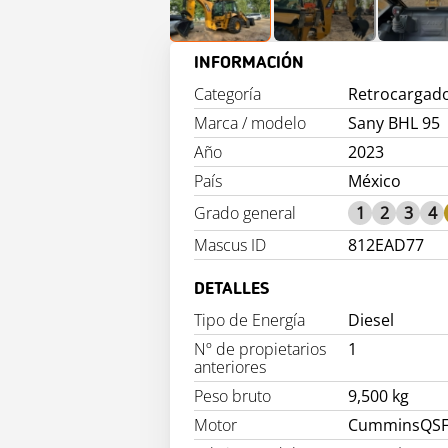
INFORMACIÓN
Categoría
Retrocargad
Marca / modelo
Sany BHL 95
Año
2023
País
México
Grado general
1
2
3
4
Mascus ID
812EAD77
DETALLES
Tipo de Energía
Diesel
Nº de propietarios
1
anteriores
Peso bruto
9,500 kg
Motor
CumminsQSF