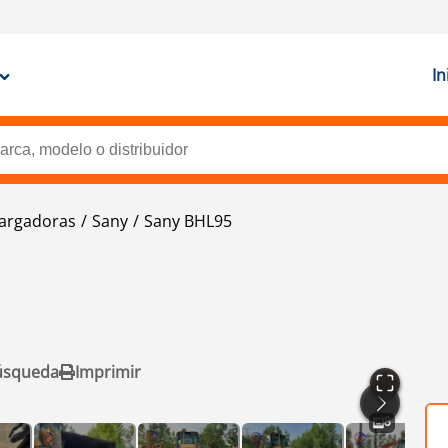
In
argadoras
Sany
Sany BHL95
úsqueda
Imprimir
8