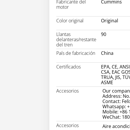
Fabricante del
Cummins
motor
Color original
Original
Llantas
90
delanteras/restante
del tren
País de fabricación
China
Certificados
EPA, CE, ANSI
CSA, EAC GOS
TRUA, JIS, TÜ
ASME
Accesorios
Our company
Address: No.
Contact: Feli
Whatsapp: +
Mobile: +86
WeChat: 18
Accesorios
Aire acondi