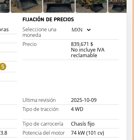
FIJACIÓN DE PRECIOS
oras
Seleccione una
MXN
moneda
Precio
839,671 $
No incluye IVA
reclamable
5
Ultima revisión
2025-10-09
Tipo de tracción
4 WD
Tipo de carrocería
Chasís fijo
3.8
Potencia del motor
74 kW (101 cv)