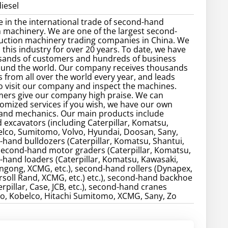
iesel
e in the international trade of second-hand
 machinery. We are one of the largest second-
uction machinery trading companies in China. We
 this industry for over 20 years. To date, we have
sands of customers and hundreds of business
ound the world. Our company receives thousands
 from all over the world every year, and leads
 visit our company and inspect the machines.
ers give our company high praise. We can
omized services if you wish, we have our own
 and mechanics. Our main products include
excavators (including Caterpillar, Komatsu,
elco, Sumitomo, Volvo, Hyundai, Doosan, Sany,
d-hand bulldozers (Caterpillar, Komatsu, Shantui,
, second-hand motor graders (Caterpillar, Komatsu,
d-hand loaders (Caterpillar, Komatsu, Kawasaki,
gong, XCMG, etc.), second-hand rollers (Dynapex,
soll Rand, XCMG, etc.) etc.), second-hand backhoe
rpillar, Case, JCB, etc.), second-hand cranes
o, Kobelco, Hitachi Sumitomo, XCMG, Sany, Zo