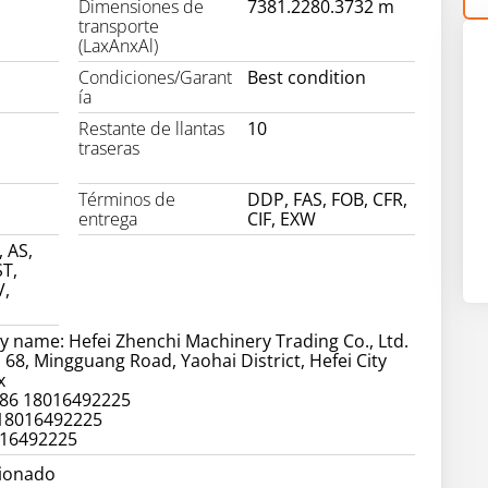
Dimensiones de
7381.2280.3732 m
transporte
(LaxAnxAl)
Condiciones/Garant
Best condition
ía
Restante de llantas
10
traseras
Términos de
DDP, FAS, FOB, CFR,
entrega
CIF, EXW
, AS,
T,
V,
 name: Hefei Zhenchi Machinery Trading Co., Ltd.
 68, Mingguang Road, Yaohai District, Hefei City
x
86 18016492225
 18016492225
016492225
cionado