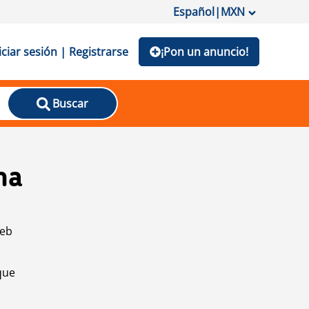
Español
|
MXN
iciar sesión | Registrarse
¡Pon un anuncio!
Buscar
na
web
que