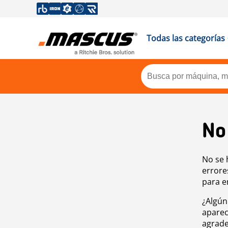
Todas las categorías
No
No se 
errore
para e
¿Algún
aparec
agrade