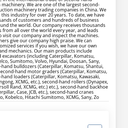
 machinery. We are one of the largest second-
uction machinery trading companies in China. We
 this industry for over 20 years. To date, we have
sands of customers and hundreds of business
ound the world. Our company receives thousands
 from all over the world every year, and leads
 visit our company and inspect the machines.
ers give our company high praise. We can
omized services if you wish, we have our own
 and mechanics. Our main products include
excavators (including Caterpillar, Komatsu,
elco, Sumitomo, Volvo, Hyundai, Doosan, Sany,
d-hand bulldozers (Caterpillar, Komatsu, Shantui,
, second-hand motor graders (Caterpillar, Komatsu,
d-hand loaders (Caterpillar, Komatsu, Kawasaki,
gong, XCMG, etc.), second-hand rollers (Dynapex,
soll Rand, XCMG, etc.) etc.), second-hand backhoe
rpillar, Case, JCB, etc.), second-hand cranes
o, Kobelco, Hitachi Sumitomo, XCMG, Sany, Zo