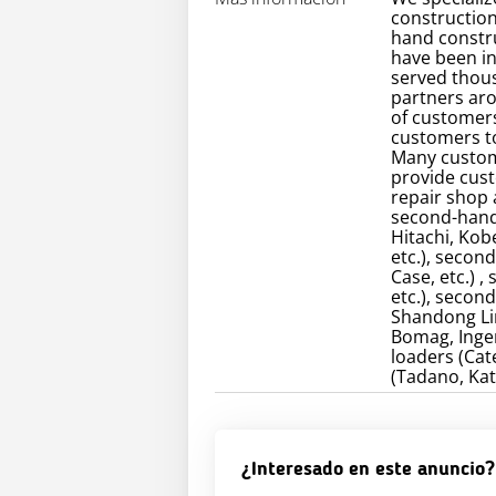
construction
hand constr
have been in
served thou
partners ar
of customers
customers to
Many custom
provide cust
repair shop
second-hand 
Hitachi, Kob
etc.), secon
Case, etc.) 
etc.), secon
Shandong Lin
Bomag, Inger
loaders (Cate
(Tadano, Kat
¿Interesado en este anuncio?