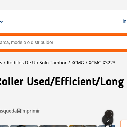
In
os
Rodillos De Un Solo Tambor
XCMG
XCMG XS223
oller Used/efficient/long
úsqueda
Imprimir
9