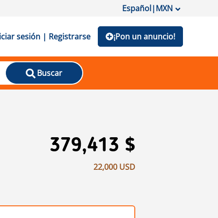
Español
|
MXN
iciar sesión | Registrarse
¡Pon un anuncio!
Buscar
379,413 $
22,000 USD