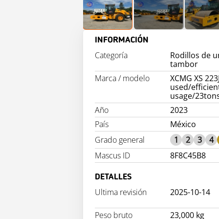
INFORMACIÓN
Categoría
Rodillos de u
tambor
Marca / modelo
XCMG XS 223J
used/efficien
usage/23ton
Año
2023
País
México
Grado general
1
2
3
4
Mascus ID
8F8C45B8
DETALLES
Ultima revisión
2025-10-14
Peso bruto
23,000 kg