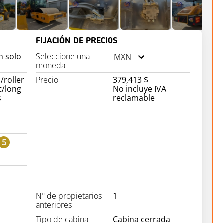
FIJACIÓN DE PRECIOS
n solo
Seleccione una
MXN
moneda
/roller
Precio
379,413 $
t/long
No incluye IVA
s
reclamable
5
Nº de propietarios
1
anteriores
Tipo de cabina
Cabina cerrada