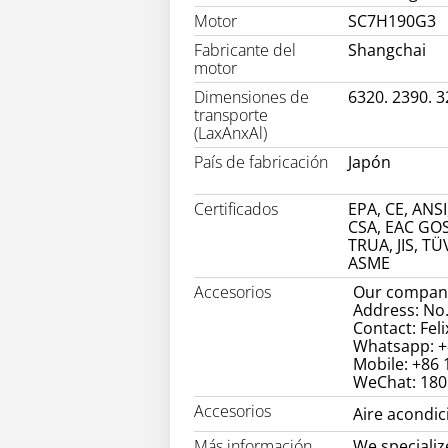
Motor
SC7H190G3
Fabricante del
Shangchai
motor
Dimensiones de
6320. 2390. 
transporte
(LaxAnxAl)
País de fabricación
Japón
Certificados
EPA, CE, ANSI
CSA, EAC GOS
TRUA, JIS, TÜ
ASME
Accesorios
Our company
Address: No.
Contact: Feli
Whatsapp: +
Mobile: +86
WeChat: 18
Accesorios
Aire acondi
Más información
We specializ