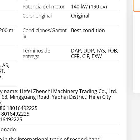
Potencia del motor
140 kW (190 cv)
Color original
Original
3200 m
Condiciones/Garant
Best condition
ía
Términos de
DAP, DDP, FAS, FOB,
entrega
CFR, CIF, EXW
, AS,
T,
V,
 name: Hefei Zhenchi Machinery Trading Co., Ltd.
 68, Mingguang Road, Yaohai District, Hefei City
x
86 18016492225
 18016492225
016492225
cionado
e in the international trade of second-hand