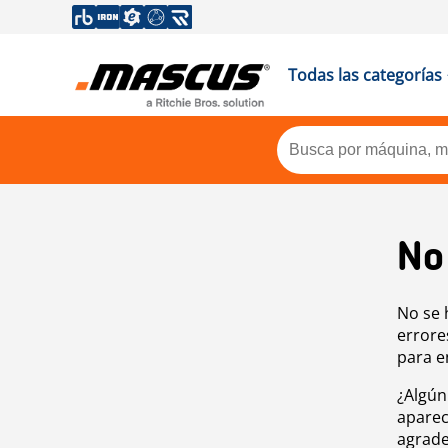
Todas las categorías
No
No se 
errore
para e
¿Algún
aparec
agrade