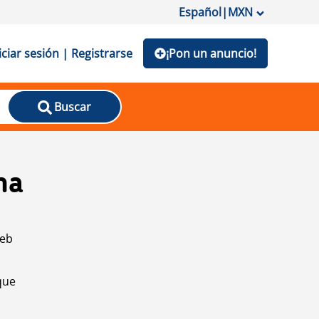
Español
|
MXN
iciar sesión | Registrarse
¡Pon un anuncio!
Buscar
na
web
que