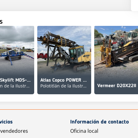
S
[Other] Skylift MDS-6000-LP
Atlas Copco POWER ROCK T 35
Polotitlán de la Ilustración
Polotitlán de la Ilustración
Vermeer D20X22II
vicios
Información de contacto
 vendedores
Oficina local