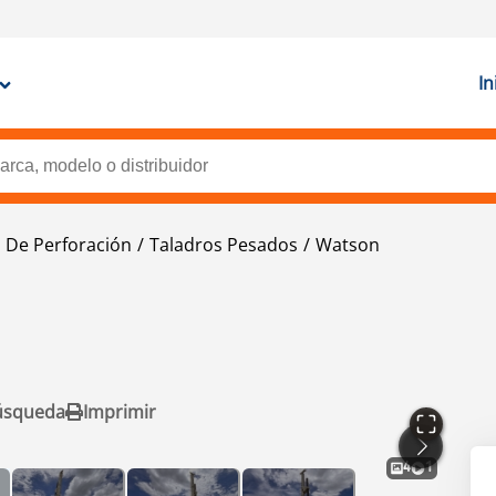
In
 De Perforación
Taladros Pesados
Watson
M
úsqueda
Imprimir
4
1