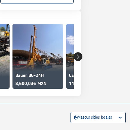
Bauer BG-24H
Casagrande B175XP
8,600,036 MXN
11,180,046 MXN
Mascus sitios locales