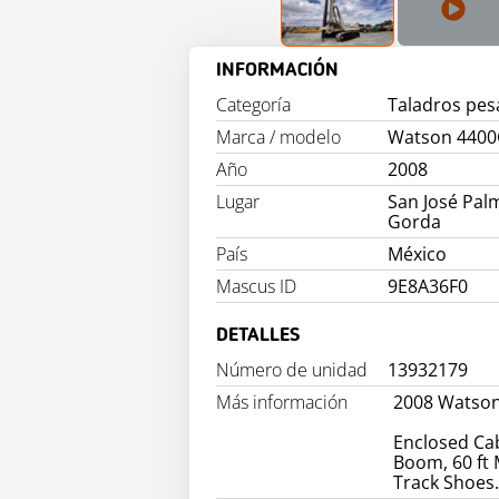
INFORMACIÓN
Categoría
Taladros pe
Marca / modelo
Watson 440
Año
2008
Lugar
San José Pal
Gorda
País
México
Mascus ID
9E8A36F0
DETALLES
Número de unidad
13932179
Más información
2008 Watson
Enclosed Cab,
Boom, 60 ft M
Track Shoes.