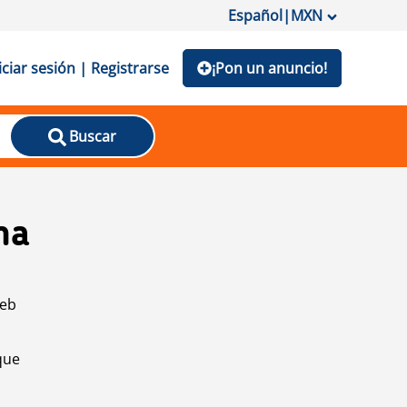
Español
|
MXN
iciar sesión | Registrarse
¡Pon un anuncio!
Buscar
na
web
que