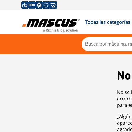
Todas las categorías
No
No se 
errore
para e
¿Algún
aparec
agrade