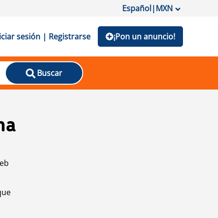
Español
|
MXN
iciar sesión | Registrarse
¡Pon un anuncio!
Buscar
na
web
que