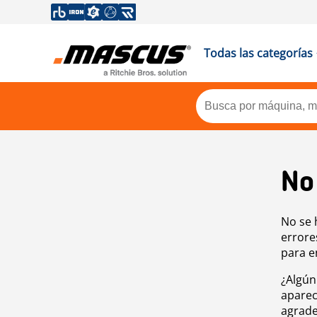
Todas las categorías
No
No se 
errore
para e
¿Algún
aparec
agrade