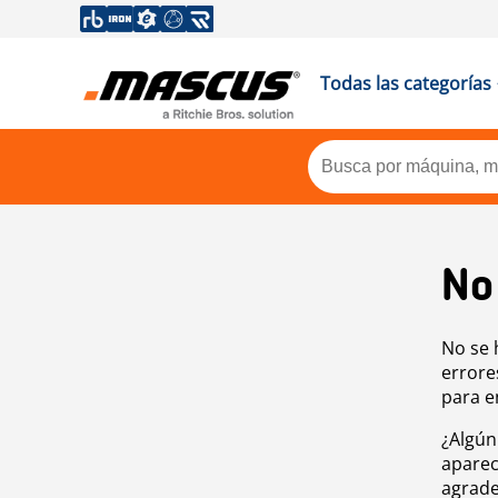
Todas las categorías
No
No se 
errore
para e
¿Algún
aparec
agrade