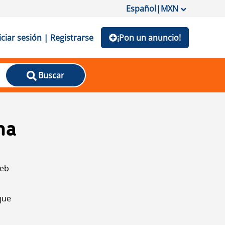
Español
|
MXN
iciar sesión | Registrarse
¡Pon un anuncio!
Buscar
na
web
que