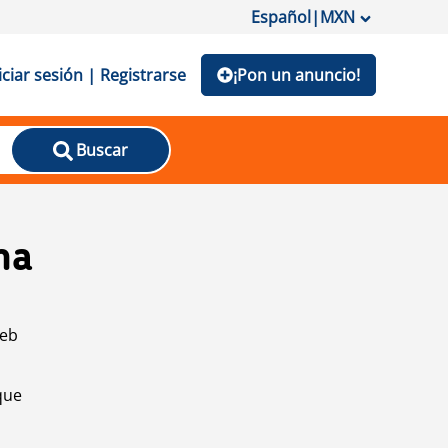
Español
|
MXN
iciar sesión | Registrarse
¡Pon un anuncio!
Buscar
na
web
que