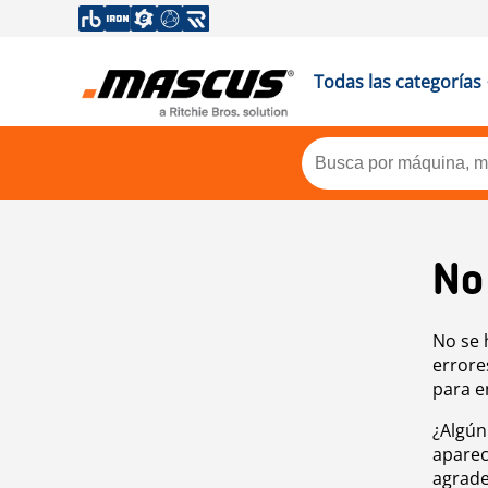
Todas las categorías
No
No se 
errore
para e
¿Algún
aparec
agrade