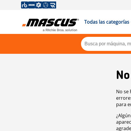
Todas las categorías
No
No se 
errore
para e
¿Algún
aparec
agrade