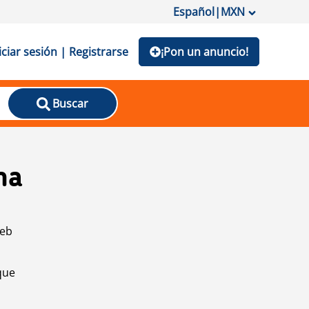
Español
|
MXN
iciar sesión | Registrarse
¡Pon un anuncio!
Buscar
na
web
que