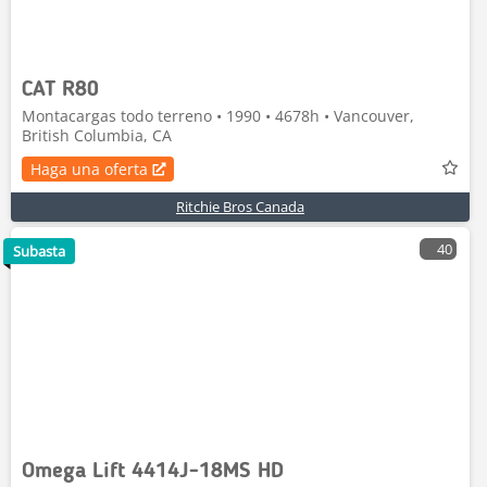
CAT R80
Montacargas todo terreno • 1990 • 4678h • Vancouver,
British Columbia, CA
Haga una oferta
Ritchie Bros Canada
40
Subasta
Omega Lift 4414J-18MS HD