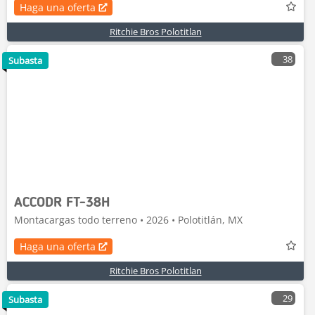
Haga una oferta
Ritchie Bros Polotitlan
38
Subasta
ACCODR FT-38H
Montacargas todo terreno • 2026 • Polotitlán, MX
Haga una oferta
Ritchie Bros Polotitlan
29
Subasta