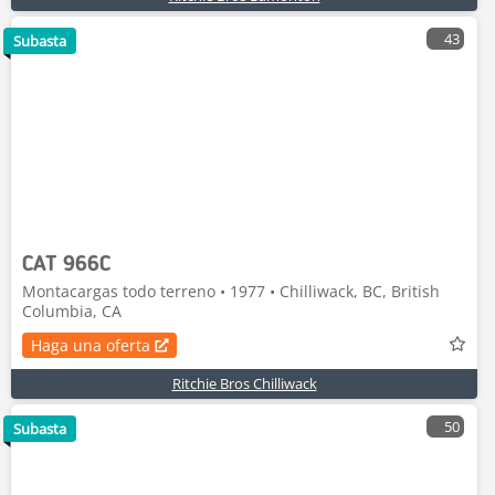
43
Subasta
CAT 966C
Montacargas todo terreno • 1977 • Chilliwack, BC, British
Columbia, CA
Haga una oferta
Ritchie Bros Chilliwack
50
Subasta