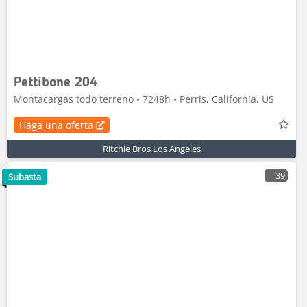
Pettibone 204
Montacargas todo terreno • 7248h • Perris, California, US
Haga una oferta
Ritchie Bros Los Angeles
39
Subasta