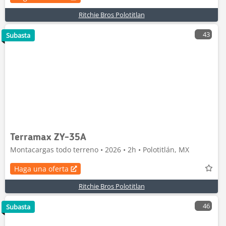
Ritchie Bros Polotitlan
43
Subasta
Terramax ZY-35A
Montacargas todo terreno • 2026 • 2h • Polotitlán, MX
Haga una oferta
Ritchie Bros Polotitlan
46
Subasta