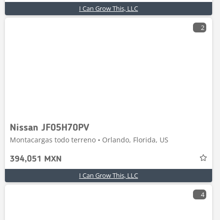
I Can Grow This, LLC
2
Nissan JF05H70PV
Montacargas todo terreno • Orlando, Florida, US
394,051 MXN
I Can Grow This, LLC
4