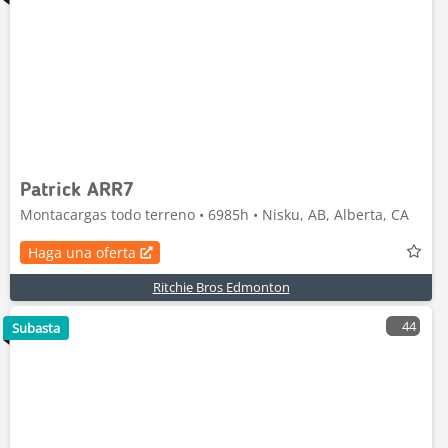
Patrick ARR7
Montacargas todo terreno • 6985h • Nisku, AB, Alberta, CA
Haga una oferta
Ritchie Bros Edmonton
44
Subasta