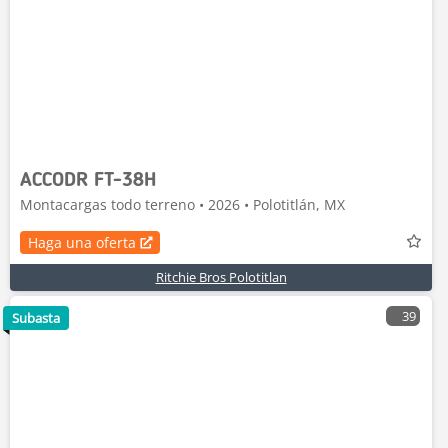
ACCODR FT-38H
Montacargas todo terreno • 2026 • Polotitlán, MX
Haga una oferta
Ritchie Bros Polotitlan
39
Subasta