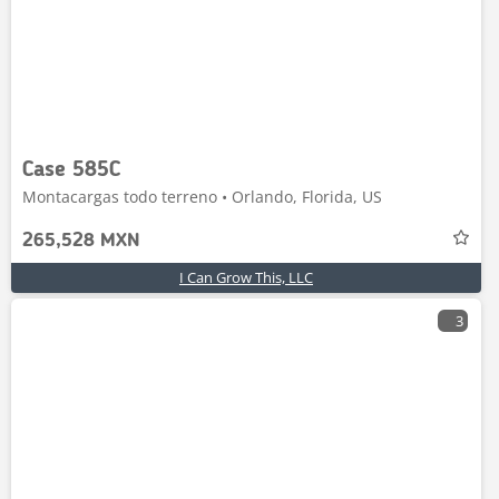
Case 585C
Montacargas todo terreno • Orlando, Florida, US
265,528 MXN
I Can Grow This, LLC
3