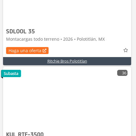
SDLOOL 35
Montacargas todo terreno • 2026 • Polotitlán, MX
Haga una oferta
Ritchie Bros Polotitlan
36
Subasta
KUL RTF-3500