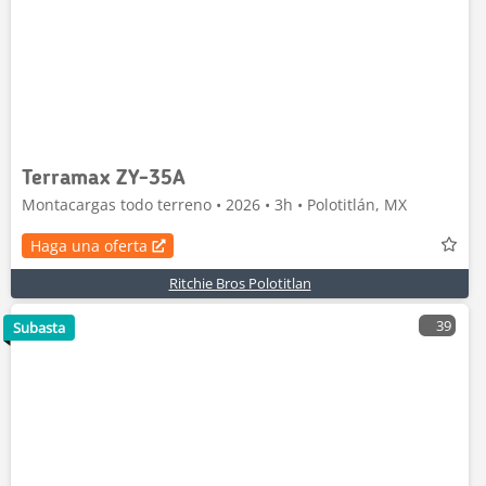
Terramax ZY-35A
Montacargas todo terreno • 2026 • 3h • Polotitlán, MX
Haga una oferta
Ritchie Bros Polotitlan
39
Subasta