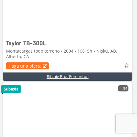
Taylor TB-300L
Montacargas todo terreno • 2004 • 10815h • Nisku, AB,
Alberta, CA
Haga una oferta
Ritchie Bros Edmonton
34
Subasta