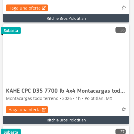
Haga una oferta
Ritchie Bros Polotitlan
36
Subasta
KAHE CPC D35 7700 lb 4x4 Montacargas todo Terreno
Montacargas todo terreno • 2026 • 1h • Polotitlán, MX
Haga una oferta
Ritchie Bros Polotitlan
37
Subasta