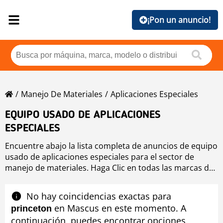
¡Pon un anuncio!
Manejo De Materiales
Aplicaciones Especiales
EQUIPO USADO DE APLICACIONES
ESPECIALES
Encuentre abajo la lista completa de anuncios de equipo
usado de aplicaciones especiales para el sector de
manejo de materiales. Haga Clic en todas las marcas de
equipo usado aplicaciones especiales si quiere
comprobar las máquinas usadas disponibles de
No hay coincidencias exactas para
aplicaciones especiales ordenadas por marca. Use
en Mascus en este momento. A
princeton
herramienta avanzada de navegación situada en el lado
continuación, puedes encontrar opciones
izquierdo para mejorar los resultados de búsqueda de