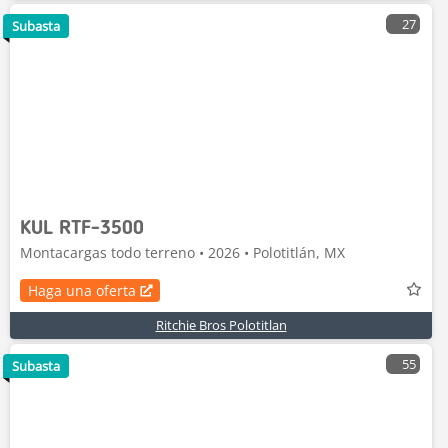
27
Subasta
KUL RTF-3500
Montacargas todo terreno • 2026 • Polotitlán, MX
Haga una oferta
Ritchie Bros Polotitlan
55
Subasta