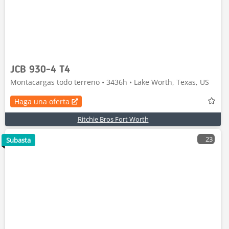
JCB 930-4 T4
Montacargas todo terreno • 3436h • Lake Worth, Texas, US
Haga una oferta
Ritchie Bros Fort Worth
23
Subasta