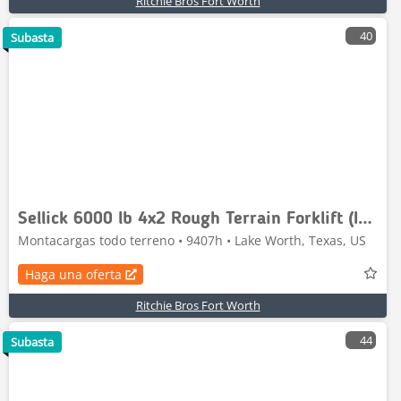
Ritchie Bros Fort Worth
40
Subasta
Sellick 6000 lb 4x2 Rough Terrain Forklift (Inoperable)
Montacargas todo terreno • 9407h • Lake Worth, Texas, US
Haga una oferta
Ritchie Bros Fort Worth
44
Subasta