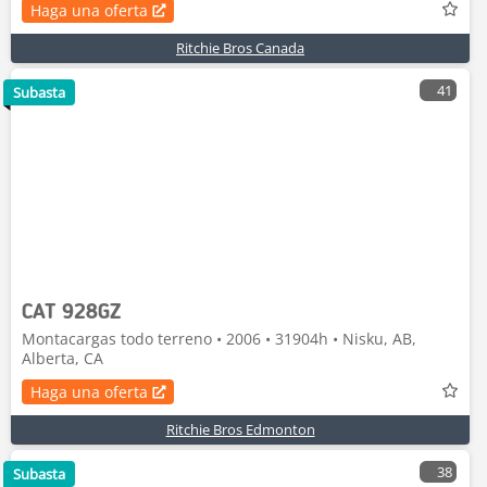
Haga una oferta
Ritchie Bros Canada
41
Subasta
CAT 928GZ
Montacargas todo terreno • 2006 • 31904h • Nisku, AB,
Alberta, CA
Haga una oferta
Ritchie Bros Edmonton
38
Subasta