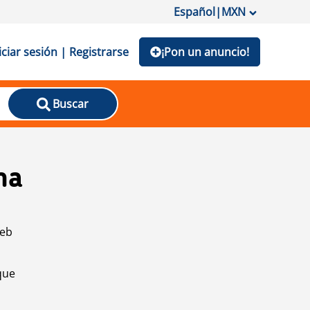
Español
|
MXN
iciar sesión | Registrarse
¡Pon un anuncio!
Buscar
na
web
que