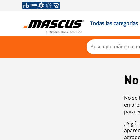
Todas las categorías
No
No se 
errore
para e
¿Algún
aparec
agrade