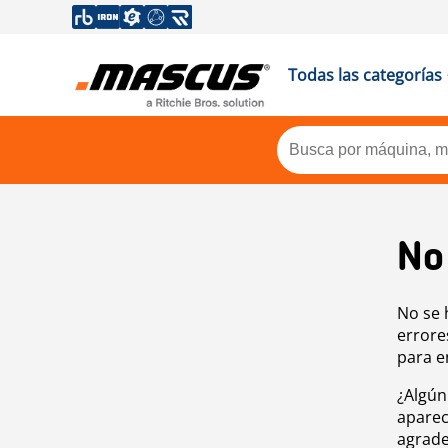
Todas las categorías
No
No se 
errore
para e
¿Algún
aparec
agrade