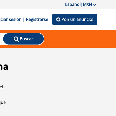
Español
|
MXN
iciar sesión | Registrarse
¡Pon un anuncio!
Buscar
na
web
que