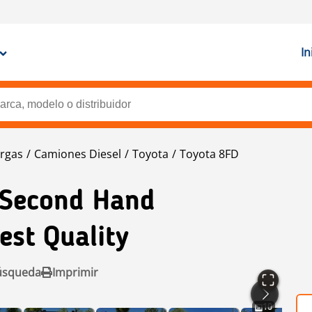
In
rgas
Camiones Diesel
Toyota
Toyota 8FD
/second Hand
est Quality
úsqueda
Imprimir
10