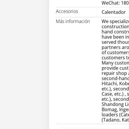
WeChat: 18
Accesorios
Calentador
Más información
We specializ
construction
hand constr
have been in
served thou
partners ar
of customers
customers to
Many custom
provide cust
repair shop
second-hand 
Hitachi, Kob
etc.), secon
Case, etc.) 
etc.), secon
Shandong Lin
Bomag, Inger
loaders (Cate
(Tadano, Kat