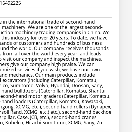
016492225
e in the international trade of second-hand
 machinery. We are one of the largest second-
uction machinery trading companies in China. We
 this industry for over 20 years. To date, we have
sands of customers and hundreds of business
ound the world. Our company receives thousands
 from all over the world every year, and leads
 visit our company and inspect the machines.
ers give our company high praise. We can
omized services if you wish, we have our own
 and mechanics. Our main products include
excavators (including Caterpillar, Komatsu,
elco, Sumitomo, Volvo, Hyundai, Doosan, Sany,
d-hand bulldozers (Caterpillar, Komatsu, Shantui,
, second-hand motor graders (Caterpillar, Komatsu,
d-hand loaders (Caterpillar, Komatsu, Kawasaki,
gong, XCMG, etc.), second-hand rollers (Dynapex,
soll Rand, XCMG, etc.) etc.), second-hand backhoe
rpillar, Case, JCB, etc.), second-hand cranes
o, Kobelco, Hitachi Sumitomo, XCMG, Sany, Zo