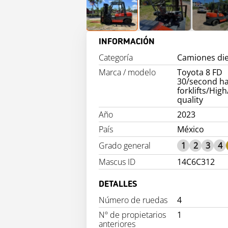
INFORMACIÓN
Categoría
Camiones die
Marca / modelo
Toyota 8 FD
30/second h
forklifts/Hig
quality
Año
2023
País
México
Grado general
1
2
3
4
Mascus ID
14C6C312
DETALLES
Número de ruedas
4
Nº de propietarios
1
anteriores