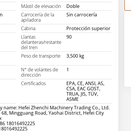
Mástil de elevación
Doble
on
Carrocería de la
Sin carrocería
apiladora
Cabina
Protección superior
Llantas
90
delanteras/restante
del tren
Peso de transporte
3,500 kg
N° de volantes de
1
dirección
Certificados
EPA, CE, ANSI, AS,
CSA, EAC GOST,
TRUA, JIS, TÜV,
ASME
 name: Hefei Zhenchi Machinery Trading Co., Ltd.
 68, Mingguang Road, Yaohai District, Hefei City
x
86 18016492225
 18016492225