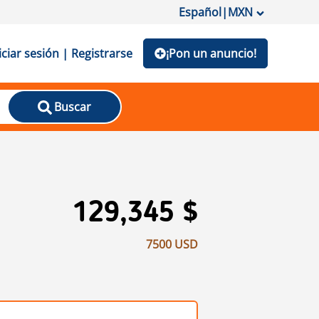
Español
|
MXN
iciar sesión | Registrarse
¡Pon un anuncio!
Buscar
129,345 $
7500 USD